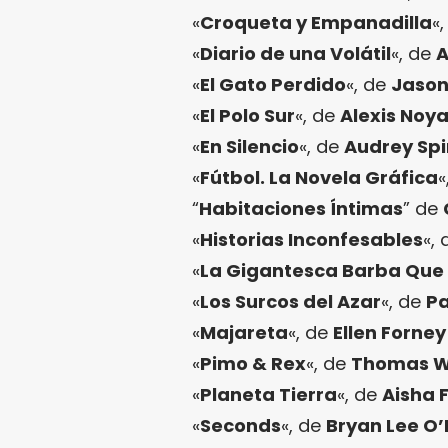
«
Croqueta y Empanadilla
«
«
Diario de una Volátil
«, de
A
«
El Gato Perdido
«, de
Jaso
«
El Polo Sur
«, de
Alexis Noy
«
En Silencio
«, de
Audrey Spi
«
Fútbol. La Novela Gráfica
«
“
Habitaciones Íntimas
” de
«
Historias Inconfesables
«,
«
La Gigantesca Barba Que E
«
Los Surcos del Azar
«, de
P
«
Majareta
«, de
Ellen Forney
«
Pimo & Rex
«, de
Thomas W
«
Planeta Tierra
«, de
Aisha 
«
Seconds
«, de
Bryan Lee O’