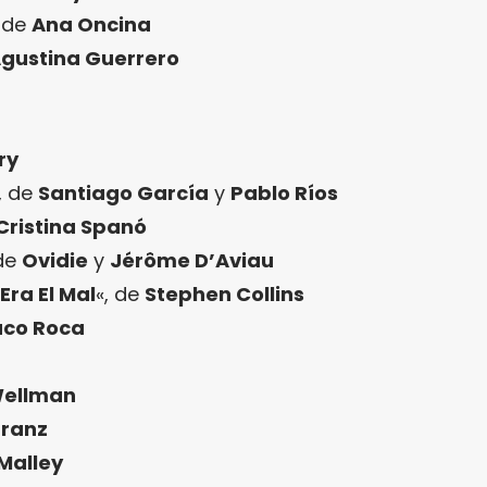
, de
Ana Oncina
gustina Guerrero
n
a
ry
, de
Santiago García
y
Pablo Ríos
Cristina Spanó
 de
Ovidie
y
Jérôme D’Aviau
ra El Mal
«, de
Stephen Collins
aco Roca
ellman
Franz
Malley