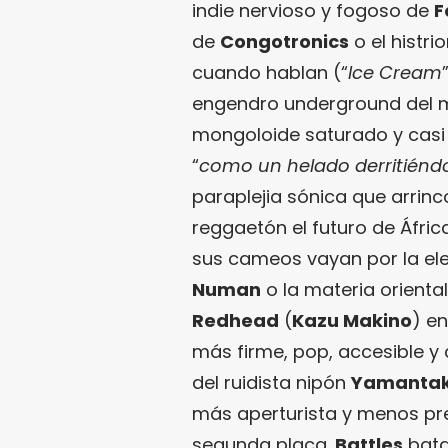
indie nervioso y fogoso de
F
de
Congotronics
o el histr
cuando hablan (“
Ice Cream
engendro underground del m
mongoloide saturado y casi
“
como un helado derritiénd
paraplejia sónica que arrin
reggaetón el futuro de Áfric
sus cameos vayan por la el
Numan
o la materia orienta
Redhead
(
Kazu Makino
) en
más firme, pop, accesible y 
del ruidista nipón
Yamantak
más aperturista y menos pr
segunda placa.
Battles
bata