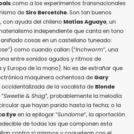
oals
como a los experimentos transnacionales
ionismo de
Siro Bercetche
. Son tan buenos
”, con ayuda del chileno
Matías Aguayo
, un
aterialismo independiente que canta en tono
 aniñado cosas en un castellano tuneado:
ose
”) como cuando callan (“
Inchworm
”, una
cona entre sonidos agudos y ritmos de
a y Europa de la mano). No es de extrañar que
ectrónica maquinera ochentosa de
Gary
l occidentalizada de la vocalista de
Blonde
 “
Sweetie & Shag
”, probablemente la melodía
circular que hayan parido hasta la fecha; o la
a Eye
en la epilogar “
Sundome
”, la aportación
edecible de todas las que componen esta
llan contra sí mismos y coquetean con el