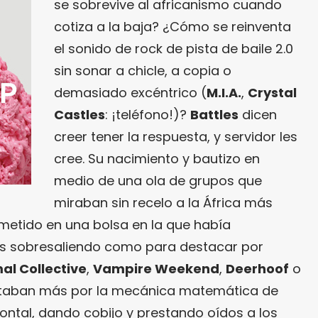
se sobrevive al africanismo cuando
cotiza a la baja? ¿Cómo se reinventa
el sonido de rock de pista de baile 2.0
sin sonar a chicle, a copia o
demasiado excéntrico (
M.I.A.
,
Crystal
Castles
: ¡teléfono!)?
Battles
dicen
creer tener la respuesta, y servidor les
cree. Su nacimiento y bautizo en
medio de una ola de grupos que
miraban sin recelo a la África más
 metido en una bolsa en la que había
s sobresaliendo como para destacar por
al Collective
,
Vampire Weekend
,
Deerhoof
o
aban más por la mecánica matemática de
zontal, dando cobijo y prestando oídos a los