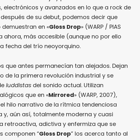
 electrónicos y avanzados en lo que a rock de
os después de su debut, podemos decir que
lo demuestran en «
Gloss Drop
» (WARP / PIAS
ta ahora, más accesible (aunque no por ello
a fecha del trío neoyorquino.
s que antes permanecían tan alejados. Dejan
 de la primera revolución industrial y se
de
luddistas
del sonido actual. Utilizan
lógicos que en «
Mirrored
» (WARP, 2007),
l hilo narrativo de la rítmica tendenciosa
ga y, aún así, totalmente moderna y cuasi
lia retroactiva, adictiva y enfermiza que se
es componen “
Gloss Drop
” los acerca tanto al