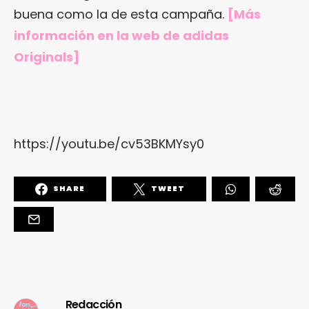
buena como la de esta campaña.
[Más
información en
la web de adidas
Originals
]
https://youtu.be/cv53BKMYsy0
SHARE
TWEET
Redacción