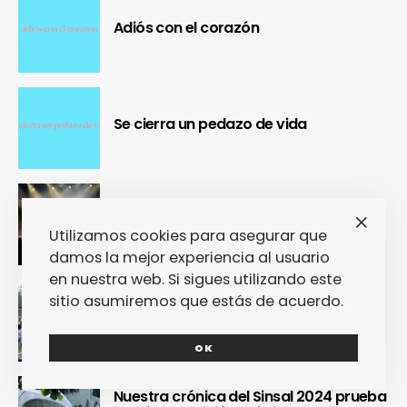
Adiós con el corazón
Se cierra un pedazo de vida
OUR Fest 2024 convirtió a Ourense en
la capital del Cool Britannia
Utilizamos cookies para asegurar que
damos la mejor experiencia al usuario
en nuestra web. Si sigues utilizando este
Nuestra crónica confirma que Paredes
sitio asumiremos que estás de acuerdo.
de Coura 2024 no fue un festival, sino
un Couraíso
OK
Nuestra crónica del Sinsal 2024 prueba