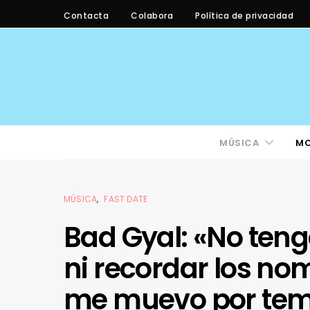
Contacta
Colabora
Política de privacidad
MÚSICA
M
MÚSICA
FAST DATE
Bad Gyal: «No teng
ni recordar los no
me muevo por te