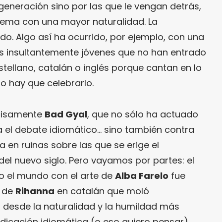
eneración sino por las que le vengan detrás,
lema con una mayor naturalidad. La
odo. Algo así ha ocurrido, por ejemplo, con una
s insultantemente jóvenes que no han entrado
stellano, catalán o inglés porque cantan en lo
so hay que celebrarlo.
ecisamente
Bad Gyal
, que no sólo ha actuado
 el debate idiomático… sino también contra
 en ruinas sobre las que se erige el
l nuevo siglo. Pero vayamos por partes: el
o el mundo con el arte de
Alba Farelo
fue
» de
Rihanna
en catalán que moló
 desde la naturalidad y la humildad más
ndicación idiomática (o eso quiero pensar).