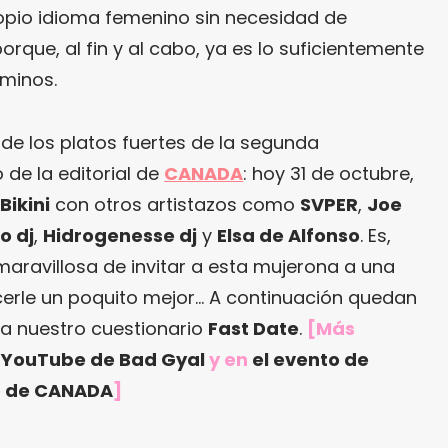
opio idioma femenino sin necesidad de
orque, al fin y al cabo, ya es lo suficientemente
rminos.
o de los platos fuertes de la segunda
 de la editorial de
CANADA
: hoy 31 de octubre,
Bikini
con otros artistazos como
SVPER
,
Joe
o dj
,
Hidrogenesse dj
y
Elsa de Alfonso
. Es,
aravillosa de invitar a esta mujerona a una
cerle un poquito mejor… A continuación quedan
a nuestro cuestionario
Fast Date
.
[Más
e YouTube de Bad Gyal
y en
el evento de
io de CANADA
]