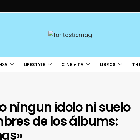
ODA
LIFESTYLE
CINE + TV
LIBROS
TH
o ningun ídolo ni suelo
mbres de los álbums:
mas»