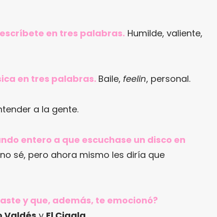
 descríbete en tres palabras.
Humilde, valiente,
ica en tres palabras.
Baile,
feelin
, personal.
tender a la gente.
mundo entero a que escuchase un disco en
no sé, pero ahora mismo les diría que
raste y que, además, te emocionó?
 Valdés
y
El Cigala
.