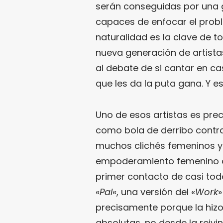
serán conseguidas por una g
capaces de enfocar el prob
naturalidad es la clave de t
nueva generación de artista
al debate de si cantar en ca
que les da la puta gana. Y e
Uno de esos artistas es pr
como bola de derribo contra
muchos clichés femeninos ya
empoderamiento femenino de
primer contacto de casi tod
«
Pai
«, una versión del «
Work
precisamente porque la hizo
absolutas, no desde la reivi