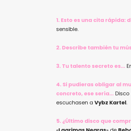
1. Esto es una cita rápida:
sensible.
2. Describe también tu mús
3. Tu talento secreto es…
En
4. Si pudieras obligar al 
concreto, ese sería…
Disco 
escuchasen a
Vybz Kartel
.
5. ¿Último disco que comp
«
Lagrimas Negras
» de
Bebo