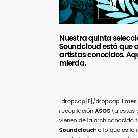
Nuestra quinta selecci
Soundcloud está que a
artistas conocidos. Aq
mierda.
[dropcap]E[/dropcap]l mes p
recopilación
ASOS
(a estas 
vienen de la archiconocida t
Soundcloud
» o lo que es l