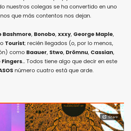
do nuestros colegas se ha convertido en uno
anos que más contentos nos dejan.
io Bashmore
,
Bonobo
,
xxxy
,
George Maple
,
o
Tourist
; recién llegados (o, por lo menos,
ción) como
Baauer
,
Stwo
,
Drömnu
,
Cassian
,
 Fingers
… Todos tiene algo que decir en este
ASOS
número cuatro está que arde.