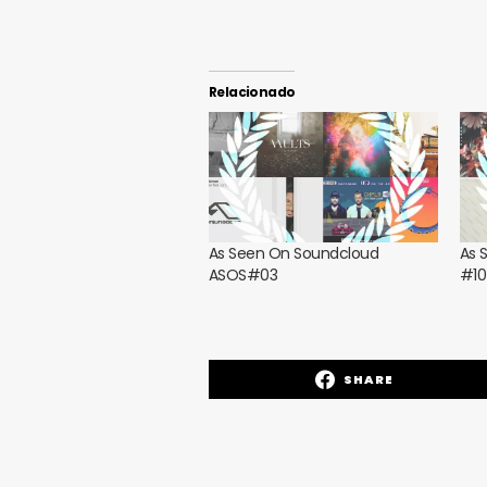
Relacionado
As Seen On Soundcloud
As 
ASOS#03
#10
SHARE