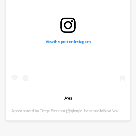
View this post on Instagram
Aries
A post shared by
Giorgio Bassmatti
(@giorgio_bassmaclick) on
Nov 25, 2016 at 5:21am PST