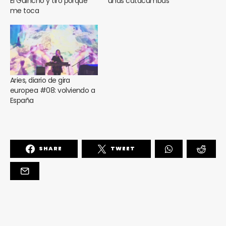
El Guincho y tiro porque
unas catacumbas
me toca
Aries, diario de gira
europea #08: volviendo a
España
SHARE
TWEET