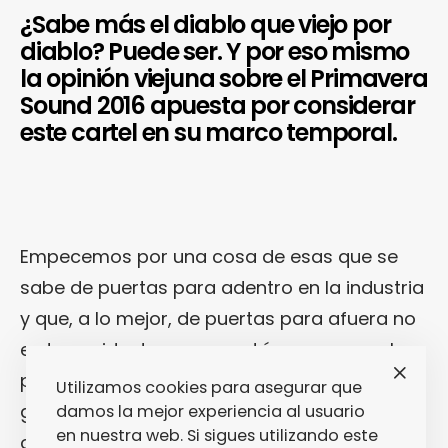
¿Sabe más el diablo que viejo por
diablo? Puede ser. Y por eso mismo
la opinión viejuna sobre el Primavera
Sound 2016 apuesta por considerar
este cartel en su marco temporal.
Empecemos por una cosa de esas que se
sabe de puertas para adentro en la industria
y que, a lo mejor, de puertas para afuera no
es tan evidente como podría pensarse: el
próximo año 2017 no va a tener grandes
Utilizamos cookies para asegurar que
giras, grandes lanzamientos, grandes shows
damos la mejor experiencia al usuario
en nuestra web. Si sigues utilizando este
o grandes reuniones… Y, por lo tanto, la