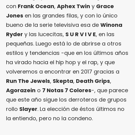
con
Frank Ocean
,
Aphex Twin
y
Grace
Jones
en las grandes filas, y con lo único
bueno de la serie televisiva esa de
Winona
Ryder
y las lucecitas,
S U R V I V E
, en las
pequeñas. Luego está lo de abrirse a otros
estilos y tendencias -que en los últimos años
ha virado hacia el hip hop y el rap, y que
volveremos a encontrar en 2017 gracias a
Run The Jewels
,
Skepta
,
Death Grips
,
Agorazein
o
7 Notas 7 Colores
-, que parece
que este año sigue los derroteros de grupos
rollo
Slayer
. La elección de éstos últimos no
la entiendo, pero no la condeno.