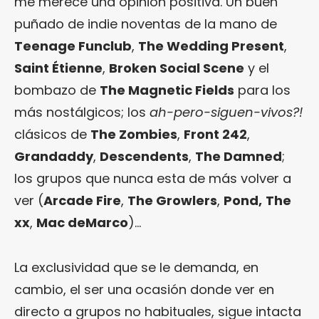
me merece una opinión positiva. Un buen
puñado de indie noventas de la mano de
Teenage Funclub
,
The Wedding Present
,
Saint Étienne
,
Broken Social Scene
y el
bombazo de
The Magnetic Fields
para los
más nostálgicos; los
ah-pero-siguen-vivos?!
clásicos de
The Zombies
,
Front 242
,
Grandaddy
,
Descendents
,
The Damned
;
los grupos que nunca esta de más volver a
ver (
Arcade Fire
,
The Growlers
,
Pond,
The
xx
,
Mac deMarco
)…
La exclusividad que se le demanda, en
cambio, el ser una ocasión donde ver en
directo a grupos no habituales, sigue intacta