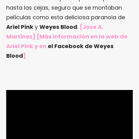
hasta las cejas, seguro que se montaban
películas como esta deliciosa paranoia de
Ariel Pink
y
Weyes Blood
.
[Jose A.
Martínez] [Más información en
la web de
Ariel Pink
y en
el Facebook de Weyes
Blood
]