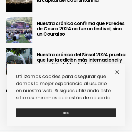
la capital del Cool Britannia
Nuestra crónica confirma que Paredes
de Coura 2024 no fue un festival, sino
un Couraíso
Nuestra crónica del Sinsal 2024 prueba
que fue la edición más internacional y
sostenible del festival
Utilizamos cookies para asegurar que
damos la mejor experiencia al usuario
en nuestra web. Si sigues utilizando este
REDES SOCIALES
sitio asumiremos que estás de acuerdo.
OK