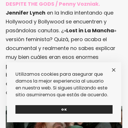
DESPITE THE GODS / Penny Vozniak.
Jennifer Lynch
en la India intentando que
Hollywood y Bollywood se encuentren y
pasándolas canutas. ¿»
Lost in La Mancha
»
versión feminista? Quizá, pero acaba el
documental y realmente no sabes explicar
muy bien cuáles eran esos enormes
problemas. A lo mejor la idea era hablar más
Utilizamos cookies para asegurar que
bien de su experiencia personal (y ahí todo
damos la mejor experiencia al usuario
está bien explicado), pero el lado del cine
en nuestra web. Si sigues utilizando este
dentro el cine queda cojo.
[PV]
sitio asumiremos que estás de acuerdo.
OK