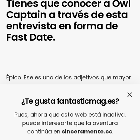
Tienes que conocer a Owl
Captain a través de esta
entrevista en forma de
Fast Date.
Épico. Ese es uno de los adjetivos que mayor
protagonismo ha ganado en la segunda
década del siglo 21 por mucho que,
¿Te gusta fantasticmag.es?
curiosamente, suela recurrirse a él desde los
Pues, ahora que esta web está inactiva,
géneros más diversos. De repente, ya no sólo
puede interesarte que la aventura
son épicos los géneros de guitarras
bigger
continúa en
sinceramente.cc
.
than
life
, sino que ahora incluso el pop puede