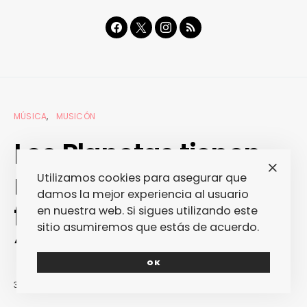
MÚSICA
MUSICÓN
Los Planetas tienen
nuevo single: ¿a
Utilizamos cookies para asegurar que
damos la mejor experiencia al usuario
favor o en contra de
en nuestra web. Si sigues utilizando este
sitio asumiremos que estás de acuerdo.
“Espíritu Olímpico”?
OK
30/01/2017
JOSE A. MARTÍNEZ