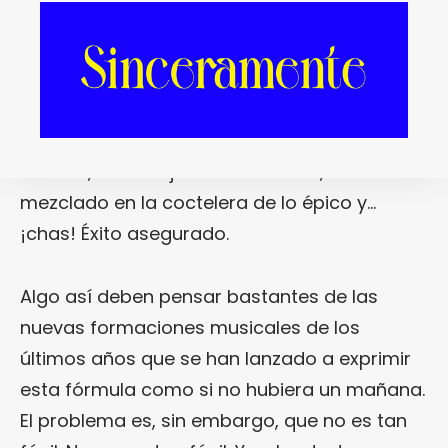
ser épico y, por extraño que parezca, el folk
también. De hecho, lo que acaba triunfando
al final es una mezcla de todo un poquito:
aquí va un poco de rock, allá un poco de folk,
más allá una pizca de alma pop y, si te
atreves, una miaja de electrónica, todo
mezclado en la coctelera de lo épico y…
¡chas! Éxito asegurado.
Algo así deben pensar bastantes de las
nuevas formaciones musicales de los
últimos años que se han lanzado a exprimir
esta fórmula como si no hubiera un mañana.
El problema es, sin embargo, que no es tan