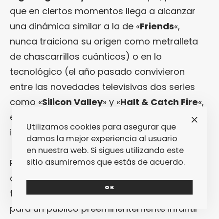
que en ciertos momentos llega a alcanzar
una dinámica similar a la de «
Friends
«,
nunca traiciona su origen como metralleta
de chascarrillos cuánticos) o en lo
tecnológico (el año pasado convivieron
entre las novedades televisivas dos series
como «
Silicon Valley
» y «
Halt & Catch Fire
«,
eso sin contar ese precedente
british
Utilizamos cookies para asegurar que
insuperable que es «
The IT Crowd
«).
damos la mejor experiencia al usuario
en nuestra web. Si sigues utilizando este
sitio asumiremos que estás de acuerdo.
Pese a ello, cualquiera podría pensar que la
animación debería ser impermeable a esta
OK
tendencia: su naturaleza como producto
para un público preeminentemente infantil