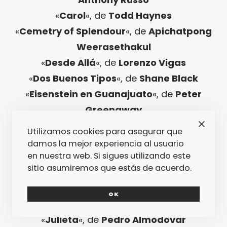
«
Carol
«, de
Todd Haynes
«
Cemetry of Splendour
«, de
Apichatpong
Weerasethakul
«
Desde Allá
«, de
Lorenzo Vigas
«
Dos Buenos Tipos
«, de
Shane Black
«
Eisenstein en Guanajuato
«, de
Peter
Greenaway
«
El Abrazo de la Serpiente
«, de
Ciro Guerra
Utilizamos cookies para asegurar que
«
El Hijo de Saúl
«, de
László Nemes
damos la mejor experiencia al usuario
en nuestra web. Si sigues utilizando este
«
El Recuerdo de Marnie
«, de
Hiromasa
sitio asumiremos que estás de acuerdo.
Yonebayashi
«
El Rey Tuerto
«, de
Marc Crehuet
OK
«
High-Rise
«, de
Ben Wheatley
«
Julieta
«, de
Pedro Almodóvar