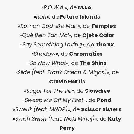
«
P.O.W.A.
«, de
M.I.A.
«
Ran
«, de
Future Islands
«
Roman God-like Man
«, de
Temples
«
Qué Bien Tan Mal
«, de
Ojete Calor
«
Say Something Loving
«, de
The xx
«
Shadow
«, de
Chromatics
«
So Now What
«, de
The Shins
«
Slide (feat. Frank Ocean & Migos)
«, de
Calvin Harris
«
Sugar For The Pill
«, de
Slowdive
«
Sweep Me Off My Feet
«, de
Pond
«
Swerlk (feat. MNDR)
«, de
Scissor Sisters
«
Swish Swish (feat. Nicki Minaj)
«, de
Katy
Perry