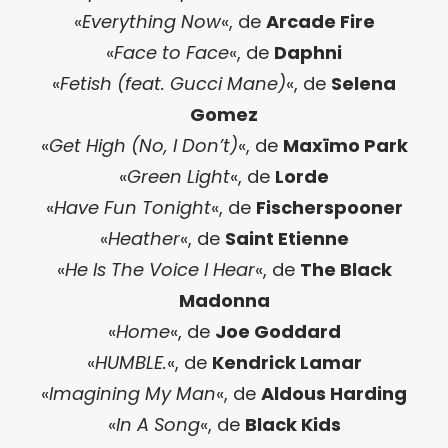
«
Everything Now
«, de
Arcade Fire
«
Face to Face
«, de
Daphni
«
Fetish (feat. Gucci Mane)
«, de
Selena
Gomez
«
Get High (No, I Don’t)
«, de
Maxïmo Park
«
Green Light
«, de
Lorde
«
Have Fun Tonight
«, de
Fischerspooner
«
Heather
«, de
Saint Etienne
«
He Is The Voice I Hear
«, de
The Black
Madonna
«
Home
«, de
Joe Goddard
«
HUMBLE.
«, de
Kendrick Lamar
«
Imagining My Man
«, de
Aldous Harding
«
In A Song
«, de
Black Kids