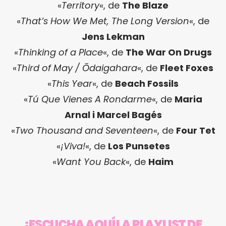
«
Territory
«, de
The Blaze
«
That’s How We Met, The Long Version
«, de
Jens Lekman
«
Thinking of a Place
«, de
The War On Drugs
«
Third of May / Ōdaigahara
«, de
Fleet Foxes
«
This Year
«, de
Beach Fossils
«
Tú Que Vienes A Rondarme
«, de
Maria
Arnal i Marcel Bagés
«
Two Thousand and Seventeen
«, de
Four Tet
«
¡Viva!
«, de
Los Punsetes
«
Want You Back
«, de
Haim
¡ESCUCHA AQUÍ LA PLAYLIST DE