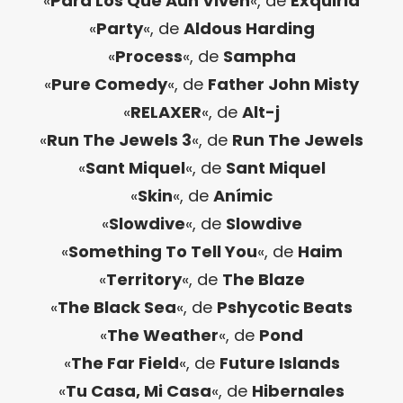
«
Para Los Que Aún Viven
«, de
Exquirla
«
Party
«, de
Aldous Harding
«
Process
«, de
Sampha
«
Pure Comedy
«, de
Father John Misty
«
RELAXER
«, de
Alt-j
«
Run The Jewels 3
«, de
Run The Jewels
«
Sant Miquel
«, de
Sant Miquel
«
Skin
«, de
Anímic
«
Slowdive
«, de
Slowdive
«
Something To Tell You
«, de
Haim
«
Territory
«, de
The Blaze
«
The Black Sea
«, de
Pshycotic Beats
«
The Weather
«, de
Pond
«
The Far Field
«, de
Future Islands
«
Tu Casa, Mi Casa
«, de
Hibernales