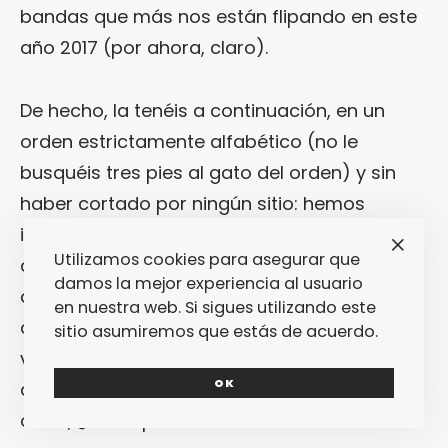
bandas que más nos están flipando en este
año 2017 (por ahora, claro).
De hecho, la tenéis a continuación, en un
orden estrictamente alfabético (no le
busquéis tres pies al gato del orden) y sin
haber cortado por ningún sitio: hemos
incluido todo lo que se nos ha ocurrido… Así
Utilizamos cookies para asegurar que
que ya haremos limpieza de cara a finales
damos la mejor experiencia al usuario
de año. Y, sobre todo, ya ordenaremos lo
en nuestra web. Si sigues utilizando este
que tenga que ser ordenado. Aunque, la
sitio asumiremos que estás de acuerdo.
verdad, visto así, estas 28 nuevas bandas
OK
quedan la mar de fardonas unas junto a las
otras, ¿no os parece?