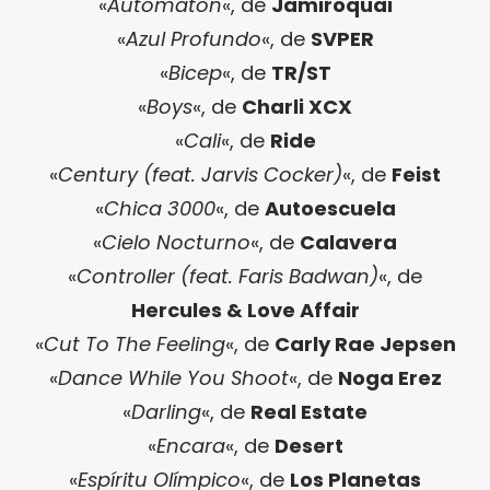
«
Automaton
«, de
Jamiroquai
«
Azul Profundo
«, de
SVPER
«
Bicep
«, de
TR/ST
«
Boys
«, de
Charli XCX
«
Cali
«, de
Ride
«
Century (feat. Jarvis Cocker)
«, de
Feist
«
Chica 3000
«, de
Autoescuela
«
Cielo Nocturno
«, de
Calavera
«
Controller (feat. Faris Badwan)
«, de
Hercules & Love Affair
«
Cut To The Feeling
«, de
Carly Rae Jepsen
«
Dance While You Shoot
«, de
Noga Erez
«
Darling
«, de
Real Estate
«
Encara
«, de
Desert
«
Espíritu Olímpico
«, de
Los Planetas