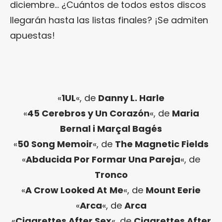
diciembre… ¿Cuántos de todos estos discos
llegarán hasta las listas finales? ¡Se admiten
apuestas!
«
1UL
«, de
Danny L. Harle
«
45 Cerebros y Un Corazón
«, de
Maria
Bernal i Marçal Bagés
«
50 Song Memoir
«, de
The Magnetic Fields
«
Abducida Por Formar Una Pareja
«, de
Tronco
«
A Crow Looked At
Me
«, de
Mount Eerie
«
Arca
«, de
Arca
«
Cigarettes After Sex
«, de
Cigarettes After