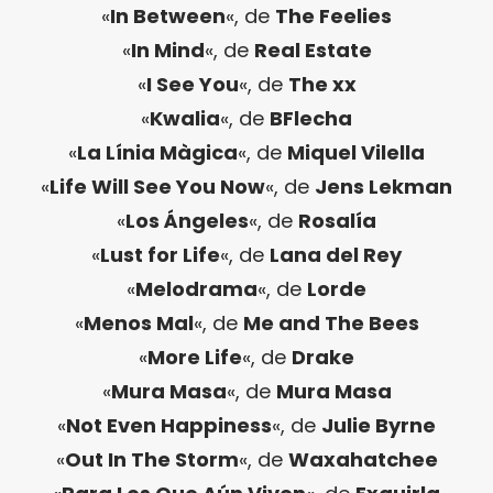
«
In Between
«, de
The Feelies
«
In Mind
«, de
Real Estate
«
I See You
«, de
The xx
«
Kwalia
«, de
BFlecha
«
La Línia Màgica
«, de
Miquel Vilella
«
Life Will See You Now
«, de
Jens Lekman
«
Los Ángeles
«, de
Rosalía
«
Lust for Life
«, de
Lana del Rey
«
Melodrama
«, de
Lorde
«
Menos Mal
«, de
Me and The Bees
«
More Life
«, de
Drake
«
Mura Masa
«, de
Mura Masa
«
Not Even Happiness
«, de
Julie Byrne
«
Out In The Storm
«, de
Waxahatchee