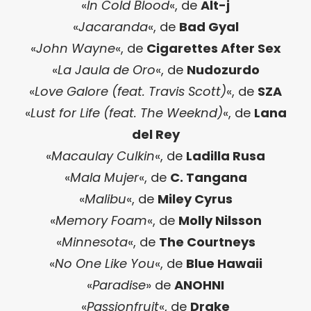
«
In Cold Blood
«, de
Alt-j
«
Jacaranda
«, de
Bad Gyal
«
John Wayne
«, de
Cigarettes After Sex
«
La Jaula de Oro
«, de
Nudozurdo
«
Love Galore (feat. Travis Scott)
«, de
SZA
«
Lust for Life (feat. The Weeknd)
«, de
Lana
del Rey
«
Macaulay Culkin
«, de
Ladilla Rusa
«
Mala Mujer
«, de
C. Tangana
«
Malibu
«, de
Miley Cyrus
«
Memory Foam
«, de
Molly Nilsson
«
Minnesota
«, de
The Courtneys
«
No One Like You
«, de
Blue Hawaii
«
Paradise
» de
ANOHNI
«
Passionfruit
«, de
Drake