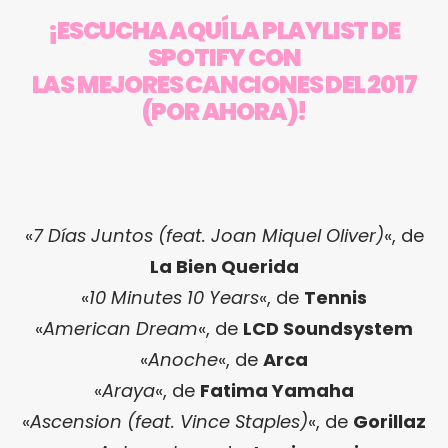
¡ESCUCHA AQUÍ LA PLAYLIST DE
SPOTIFY CON
LAS MEJORES CANCIONES DEL 2017
(POR AHORA)!
«
7 Días Juntos (feat. Joan Miquel Oliver)
«, de
La Bien Querida
«
10 Minutes 10 Years
«, de
Tennis
«
American Dream
«, de
LCD Soundsystem
«
Anoche
«, de
Arca
«
Araya
«, de
Fatima Yamaha
«
Ascension (feat. Vince Staples)
«, de
Gorillaz