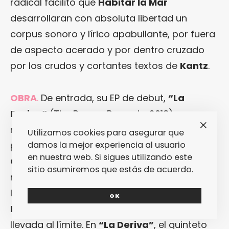
radical facilitó que
Habitar la Mar
desarrollaran con absoluta libertad un
corpus sonoro y lírico apabullante, por fuera
de aspecto acerado y por dentro cruzado
por los crudos y cortantes textos de
Kantz
.
OBRA
.
De entrada, su EP de debut,
“La
Deriva”
(The Braves Records, 2018), se
relaciona con la contundencia de los
Utilizamos cookies para asegurar que
damos la mejor experiencia al usuario
primeros
Discos Las Palmeras!
y
El Lado
en nuestra web. Si sigues utilizando este
Oscuro de la Broca
. Con todo, en cuanto se
sitio asumiremos que estás de acuerdo.
rasca su superficie se aprecia cómo avanza
la apisonadora punk-hardcore que es
OK
Habitar la Mar
, aupada por la voz de
Kantz
llevada al límite. En
“La Deriva”
, el quinteto