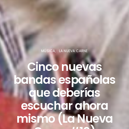
MÚSICA
LA NUEVA CARNE
Cinco nuevas
bandas españolas
que deberías
escuchar ahora
mismo (La Nueva