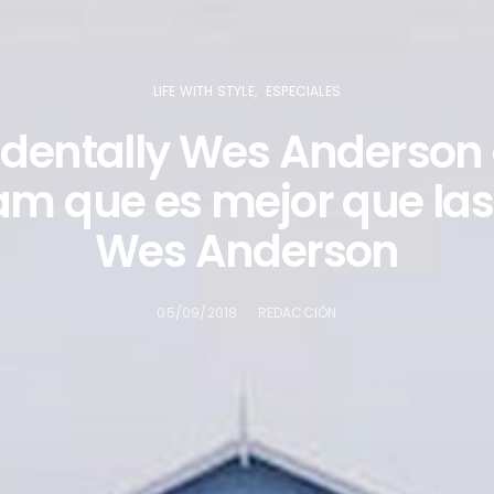
LIFE WITH STYLE
ESPECIALES
dentally Wes Anderson 
am que es mejor que las 
Wes Anderson
05/09/2018
REDACCIÓN