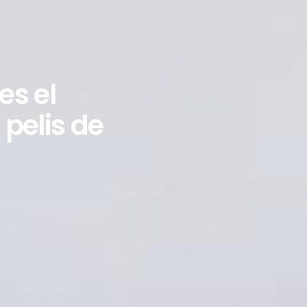
es el
pelis de