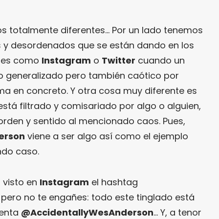
s totalmente diferentes… Por un lado tenemos
 y desordenados que se están dando en los
ales como
Instagram
o
Twitter
cuando un
o generalizado pero también caótico por
ema en concreto. Y otra cosa muy diferente es
tá filtrado y comisariado por algo o alguien,
rden y sentido al mencionado caos. Pues,
erson
viene a ser algo así como el ejemplo
ndo caso.
 visto en
Instagram
el hashtag
, pero no te engañes: todo este tinglado está
uenta
@AccidentallyWesAnderson
… Y, a tenor