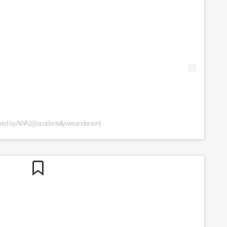
ared by AWA (@accidentallywesanderson)