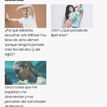
¿Por qué deberías
¡TEST! ¿Qué portada de
escuchar «Life Will See You
Björk eres?
Now» de Jens Lekman
aunque tenga la portada
más fea del año (y del
siglo)?
Cinco cosas que me
inquietan, me
atormentan y me
perturban del «Lemonade»
de Beyoncé