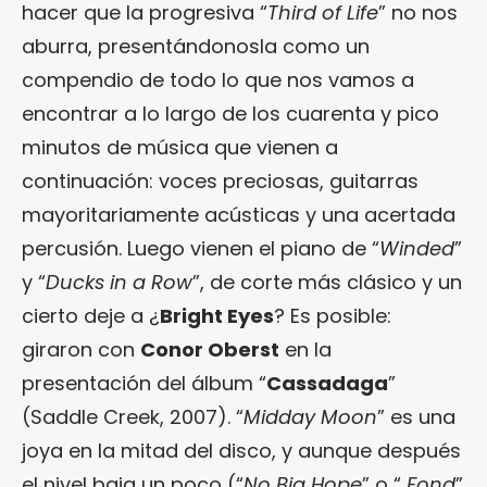
hacer que la progresiva “
Third of Life
” no nos
aburra, presentándonosla como un
compendio de todo lo que nos vamos a
encontrar a lo largo de los cuarenta y pico
minutos de música que vienen a
continuación: voces preciosas, guitarras
mayoritariamente acústicas y una acertada
percusión. Luego vienen el piano de “
Winded
”
y “
Ducks in a Row
”, de corte más clásico y un
cierto deje a ¿
Bright Eyes
? Es posible:
giraron con
Conor Oberst
en la
presentación del álbum “
Cassadaga
”
(Saddle Creek, 2007). “
Midday Moon
” es una
joya en la mitad del disco, y aunque después
el nivel baja un poco (“
No Big Hope
” o “
Fond
”