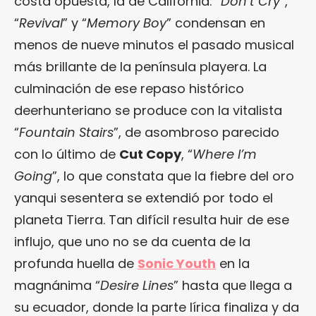
costa opuesta, la de California: “
Don’t Cry
”,
“
Revival
” y “
Memory Boy
” condensan en
menos de nueve minutos el pasado musical
más brillante de la península playera. La
culminación de ese repaso histórico
deerhunteriano se produce con la vitalista
“
Fountain Stairs
”, de asombroso parecido
con lo último de
Cut Copy
, “
Where I’m
Going
”, lo que constata que la fiebre del oro
yanqui sesentera se extendió por todo el
planeta Tierra. Tan difícil resulta huir de ese
influjo, que uno no se da cuenta de la
profunda huella de
Sonic Youth
en la
magnánima “
Desire Lines
” hasta que llega a
su ecuador, donde la parte lírica finaliza y da