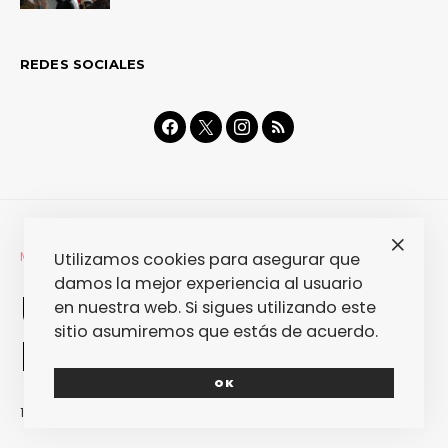
REDES SOCIALES
MÚSICA
REVIEWS
Utilizamos cookies para asegurar que
damos la mejor experiencia al usuario
Underworld –
en nuestra web. Si sigues utilizando este
sitio asumiremos que estás de acuerdo.
Barking
OK
19/10/2010
JOSE A. MARTÍNEZ