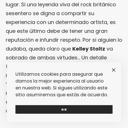
lugar. Si una leyenda viva del rock británico
sesentero se digna a compartir su
experiencia con un determinado artista, es
que este último debe de tener una gran
reputación e infundir respeto. Por si alguien lo
dudaba, queda claro que
Kelley Stoltz
va
sobrado de ambas virtudes… Un detalle
(¿casual?) para acabar: otro de los temas
Utilizamos cookies para asegurar que
representativos de
Big Boy Pete
se llama
damos la mejor experiencia al usuario
“
London American Boy
”. Más allá de que se
en nuestra web. Si sigues utilizando este
refiere a él mismo, ¿qué otro rockero
sitio asumiremos que estás de acuerdo.
encajaría en la definición? Ese, ese: el
creador del arrebatador “
To Dreamers
”.
OK