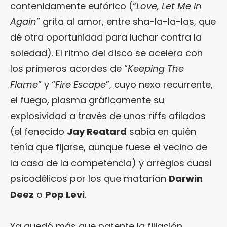
contenidamente eufórico (“
Love, Let Me In
Again
” grita al amor, entre sha-la-la-las, que
dé otra oportunidad para luchar contra la
soledad). El ritmo del disco se acelera con
los primeros acordes de “
Keeping The
Flame
” y “
Fire Escape
”, cuyo nexo recurrente,
el fuego, plasma gráficamente su
explosividad a través de unos riffs afilados
(el fenecido
Jay Reatard
sabía en quién
tenía que fijarse, aunque fuese el vecino de
la casa de la competencia) y arreglos cuasi
psicodélicos por los que matarían
Darwin
Deez
o
Pop Levi
.
Ya quedó más que patente la filiación