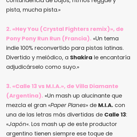
contundencia de bajos, ritmos reggae y
pista, mucha pista.»
2. «Hey You (Crystal Fighters remix)», de
Pony Pony Run Run (Francia).
«Un tema
indie 100% reconvertido para pistas latinas.
Divertido y melódico, a
Shakira
le encantaría
adjudicárselo como suyo.»
3. «Calle 13 vs M.I.A.», de Villa Diamante
(Argentina).
«Un mash up alucinante que
mezcla el gran «
Paper Planes
» de
M.I.A.
con
una de las letras más divertidas de
Calle 13
:
«
Japón
«. Los mash up de este productor
argentino tienen siempre ese toque de