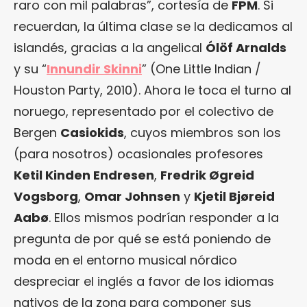
raro con mil palabras”, cortesía de
FPM
. Si
recuerdan, la última clase se la dedicamos al
islandés, gracias a la angelical
Ólöf Arnalds
y su “
Innundir Skinni
” (One Little Indian /
Houston Party, 2010). Ahora le toca el turno al
noruego, representado por el colectivo de
Bergen
Casiokids
, cuyos miembros son los
(para nosotros) ocasionales profesores
Ketil Kinden Endresen
,
Fredrik Øgreid
Vogsborg
,
Omar Johnsen
y
Kjetil Bjøreid
Aabø
. Ellos mismos podrían responder a la
pregunta de por qué se está poniendo de
moda en el entorno musical nórdico
despreciar el inglés a favor de los idiomas
nativos de la zona para componer sus