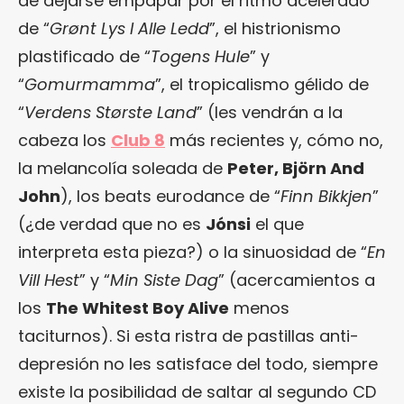
de dejarse empapar por el ritmo acelerado
de “
Grønt Lys I Alle Ledd
”, el histrionismo
plastificado de “
Togens Hule
” y
“
Gomurmamma
”, el tropicalismo gélido de
“
Verdens Største Land
” (les vendrán a la
cabeza los
Club 8
más recientes y, cómo no,
la melancolía soleada de
Peter, Björn And
John
), los beats eurodance de “
Finn Bikkjen
”
(¿de verdad que no es
Jónsi
el que
interpreta esta pieza?) o la sinuosidad de “
En
Vill Hest
” y “
Min Siste Dag
” (acercamientos a
los
The Whitest Boy Alive
menos
taciturnos). Si esta ristra de pastillas anti-
depresión no les satisface del todo, siempre
existe la posibilidad de saltar al segundo CD