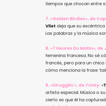
tiempos que chocan entre sí
7. «Golden Birdies», de Ca
Vliet
deja que su excéntrica
Las palabras y la música son 
8. «7 Heures Du Matin», de
femenina francesa. No sé c
francés, pero para un chico
cómo menciona la frase ‘
ta
9. «Strugglin'», de Tricky.
«
T
artista especial. Música o su
cierto es que él ha captura