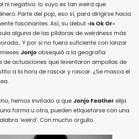
l ni negativo: lo suyo es tan weird que
ero. Parte del pop, eso sí, para dirigirse hacia
nte fascinantes. Así, su debut «
Is Ok Or
»
ula alguna de las píldoras de weirdness más
orada… Y por si no fuera suficiente con lanzar
s meses
Jonjo
obsequió a la geografía
ra de actuaciones que leventaron ampollas de
ito a la hora de rascar y rascar. ¿Se masca el
ea.
cho, hemos invitado a que
Jonjo Feather
elija
una forma u otra, pueden etiquetarse con una
palabra ‘weird’. Con mucho orgullo.