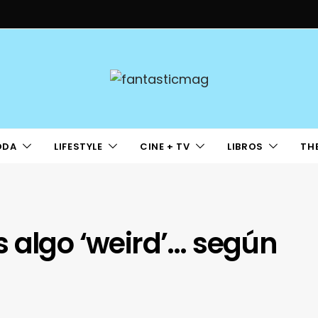
ODA
LIFESTYLE
CINE + TV
LIBROS
TH
 algo ‘weird’… según