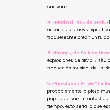
canción.»
4. «Mutherf–er», de Beck.
«
especie de groove hipnótico.
traqueteante crean un ruido
5. «Drugs», de Talking Hea
explosiones de alivio. El títu
traducción musical de un via
6. «Revolution 9», de The B
probablemente la pieza musi
pop. Todo suena fantástico. 
tiempo, esto sería lo que e