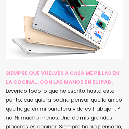
SIEMPRE QUE VUELVES A CASA ME PILLAS EN
LA COCINA… CON LAS MANOS EN EL IPAD.
Leyendo todo lo que he escrito hasta este
punto, cualquiera podría pensar que lo único
que hago en mi puñetera vida es trabajar… Y
no. Ni mucho menos. Uno de mis grandes
placeres es cocinar. Siempre había pensado,