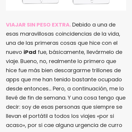
VIAJAR SIN PESO EXTRA.
Debido a una de
esas maravillosas coincidencias de la vida,
una de las primeras cosas que hice con el
nuevo
iPad
fue, básicamente, llevármelo de
viaje. Bueno, no, realmente lo primero que
hice fue más bien descargarme trillones de
apps que me han tenido bastante ocupado
desde entonces… Pero, a continuación, me lo
llevé de fin de semana. Y una cosa tengo que
decir: soy de esas personas que siempre se
llevan el portátil a todos los viajes «por si
acaso», por si cae alguna urgencia de curro