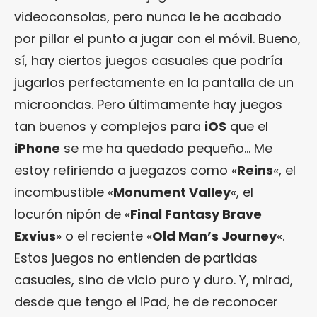
videoconsolas, pero nunca le he acabado
por pillar el punto a jugar con el móvil. Bueno,
sí, hay ciertos juegos casuales que podría
jugarlos perfectamente en la pantalla de un
microondas. Pero últimamente hay juegos
tan buenos y complejos para
iOS
que el
iPhone
se me ha quedado pequeño… Me
estoy refiriendo a juegazos como «
Reins
«, el
incombustible «
Monument Valley
«, el
locurón nipón de «
Final Fantasy Brave
Exvius
» o el reciente «
Old Man’s Journey
«.
Estos juegos no entienden de partidas
casuales, sino de vicio puro y duro. Y, mirad,
desde que tengo el iPad, he de reconocer