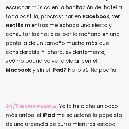
escuchar música en la habitación del hotel a
toda pastilla, procrastinar en
Facebook
, ver
Netflix
mientras me echaba una siesta y
consultar las noticias por la mañana en una
pantalla de un tamaño mucho más que
considerable. Y, ahora, evidentemente,
¿cómo podría volver a viajar con el
Macbook
y sin el
iPad
? No lo sé. No podría.
24/7 WORK PEOPLE.
Ya lo he dicho un poco
más arriba: el
iPad
me solucionó la papeleta
de una urgencia de curro mientras estaba