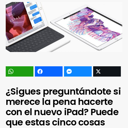
¿Sigues preguntándote si
merece la pena hacerte
con el nuevo iPad? Puede
que estas cinco cosas