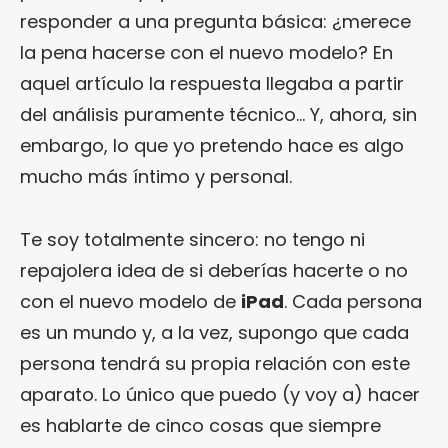
responder a una pregunta básica: ¿merece
la pena hacerse con el nuevo modelo? En
aquel artículo la respuesta llegaba a partir
del análisis puramente técnico… Y, ahora, sin
embargo, lo que yo pretendo hace es algo
mucho más íntimo y personal.
Te soy totalmente sincero: no tengo ni
repajolera idea de si deberías hacerte o no
con el nuevo modelo de
iPad
. Cada persona
es un mundo y, a la vez, supongo que cada
persona tendrá su propia relación con este
aparato. Lo único que puedo (y voy a) hacer
es hablarte de cinco cosas que siempre