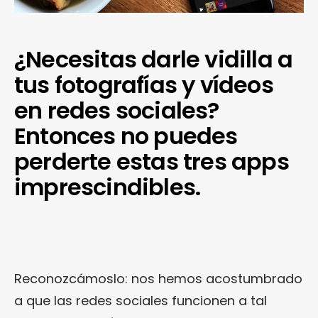
¿Necesitas darle vidilla a
tus fotografías y vídeos
en redes sociales?
Entonces no puedes
perderte estas tres apps
imprescindibles.
Reconozcámoslo: nos hemos acostumbrado
a que las redes sociales funcionen a tal