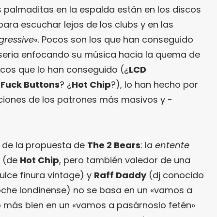
as palmaditas en la espalda están en los discos
ara escuchar lejos de los clubs y en las
gressive
«. Pocos son los que han conseguido
seria enfocando su música hacia la quema de
pocos que lo han conseguido (¿
LCD
¿
Fuck Buttons
? ¿
Hot Chip
?), lo han hecho por
iciones de los patrones más masivos y -
o de la propuesta de
The 2 Bears
: la
entente
(de
Hot Chip
, pero también valedor de una
ulce finura vintage) y
Raff Daddy
(dj conocido
 noche londinense) no se basa en un «vamos a
no más bien en un «vamos a pasárnoslo fetén»