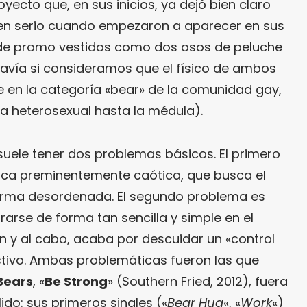
ecto que, en sus inicios, ya dejó bien claro
en serio cuando empezaron a aparecer en sus
 de promo vestidos como dos osos de peluche
davía si consideramos que el físico de ambos
e en la categoría «bear» de la comunidad gay,
a heterosexual hasta la médula).
suele tener dos problemas básicos. El primero
tica preminentemente caótica, que busca el
orma desordenada. El segundo problema es
arse de forma tan sencilla y simple en el
fin y al cabo, acaba por descuidar un «control
tivo. Ambas problemáticas fueron las que
Bears
, «
Be Strong
» (Southern Fried, 2012), fuera
ido: sus primeros singles («
Bear Hug
«, «
Work
«)