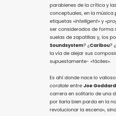
parabienes de la crítica y l
conceptuales, en la música p
etiquetas «
intelligent
» y «
pro
ser considerados de forma 
suelas de zapatillas y, los 
Soundsystem
? ¿
Caribou
? 
la vía de alejar sus compos
supuestamente- «fáciles».
Es ahí donde nace lo valios
cordiale
entre
Joe Goddard
carrera en solitario de una d
por liarla bien parda en la
revolucionar la escena», si