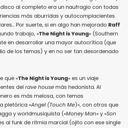
disco al completo era un naufragio con todas
periencias más aburridas y autocomplacientes
lares… Por suerte, si en algo han mejorado
Raff
undo trabajo, «
The Night is Young
» (Southern
nte en desarrollar una mayor autocrítica (que
edio de los temas) y en no ser tan desordenado
e que «
The Night is Young
» es un viaje
ientes del
rave house
más hedonista. Al
 género es más melosa, con temas
 pletórica «
Angel (Touch Me
)», con otros que
ragga y worldmusiquista («
Money Man
» y «
Son
s al funk de ritmia marcial (ojito con ese single