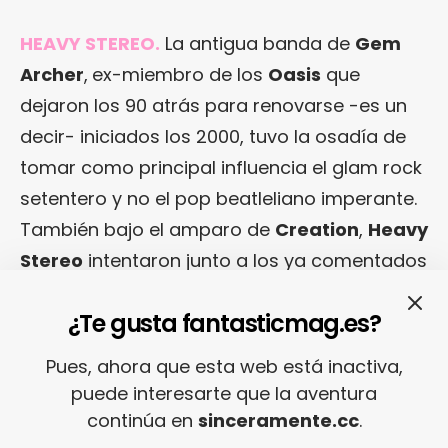
HEAVY STEREO.
La antigua banda de
Gem
Archer
,
ex-miembro de los
Oasis
que
dejaron los 90 atrás para renovarse -es un
decir- iniciados los 2000, tuvo la osadía de
tomar como principal influencia el glam rock
setentero y no el pop beatleliano imperante.
También bajo el amparo de
Creation
,
Heavy
Stereo
intentaron junto a los ya comentados
3 Colours Red
atizar la escena britpopera
¿Te gusta fantasticmag.es?
con latigazos rockeros de aroma clásico.
Pero buena parte de la muchachada
Pues, ahora que esta web está inactiva,
británica no estaba por la labor. De ahí que
puede interesarte que la aventura
facturaran un único álbum,
“Déjà Voodoo”
continúa en
sinceramente.cc
.
(Creation, 1996).