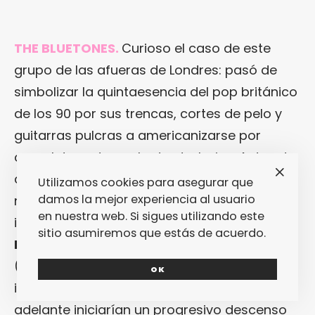
THE BLUETONES.
Curioso el caso de este
grupo de las afueras de Londres: pasó de
simbolizar la quintaesencia del pop británico
de los 90 por sus trencas, cortes de pelo y
guitarras pulcras a americanizarse por
completo en tan solo dos trabajos. Antes de
consumar tal cambio, lograron alcanzar el
Utilizamos cookies para asegurar que
damos la mejor experiencia al usuario
número uno de las listas de álbumes
en nuestra web. Si sigues utilizando este
independientes con su debut,
“Expecting To
sitio asumiremos que estás de acuerdo.
Fly”
(A&M, 1996), y el dos en la de singles
(
“Slight Return”
no pudo desbancar al
OK
inefable
“Spaceman”
de
Babylon Zoo
…). Más
adelante iniciarían un progresivo descenso