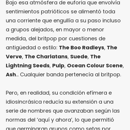
Bajo esa atmósfera de euforia que envolvía
sentimientos patrióticos se alimentó toda
una corriente que engullía a su paso incluso
a grupos alejados, en mayor o menor
medida, del britpop por cuestiones de
antigüedad o estilo:
The Boo Radleys
,
The
Verve
,
The Charlatans
,
Suede
,
The
Lightning Seeds
,
Pulp
,
Ocean Colour Scene
,
Ash
… Cualquier banda pertenecía al britpop.
Pero, en realidad, su condición efímera e
idiosincrásica reducía su extensión a una
serie de nombres que avanzaban según las
normas del ‘aquí y ahora’, lo que permitió
que germinaran grupos como setas por