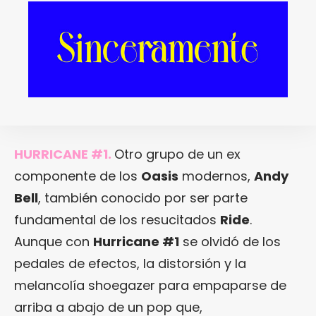
https://www.youtube.com/watch?
v=raO1lmZAKZI
HURRICANE #1.
Otro grupo de un ex
componente de los
Oasis
modernos,
Andy
Bell
, también conocido por ser parte
fundamental de los resucitados
Ride
.
Aunque con
Hurricane #1
se olvidó de los
pedales de efectos, la distorsión y la
melancolía shoegazer para empaparse de
arriba a abajo de un pop que,