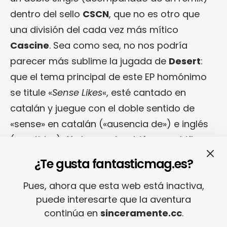
dentro del sello
CSCN
, que no es otro que
una división del cada vez más mítico
Cascine
. Sea como sea, no nos podría
parecer más sublime la jugada de
Desert
:
que el tema principal de este EP homónimo
se titule «
Sense Likes
«, esté cantado en
catalán y juegue con el doble sentido de
«sense» en catalán («ausencia de») e inglés
(«sentido»). Ah, bueno, también nos chifla
porque es un temarral 100%
Desert
, pero eso
¿Te gusta fantasticmag.es?
se daba por supuesto, ¿no?
Pues, ahora que esta web está inactiva,
puede interesarte que la aventura
continúa en
sinceramente.cc
.