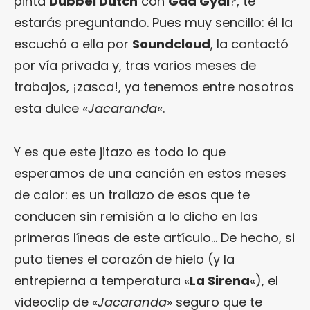
pinta
Dubbel Dutch
con
Gad Gyal
?, te
estarás preguntando. Pues muy sencillo: él la
escuchó a ella por
Soundcloud
, la contactó
por vía privada y, tras varios meses de
trabajos, ¡zasca!, ya tenemos entre nosotros
esta dulce «
Jacaranda
«.
Y es que este jitazo es todo lo que
esperamos de una canción en estos meses
de calor: es un trallazo de esos que te
conducen sin remisión a lo dicho en las
primeras líneas de este artículo… De hecho, si
puto tienes el corazón de hielo (y la
entrepierna a temperatura «
La Sirena
«), el
videoclip de «
Jacaranda
» seguro que te