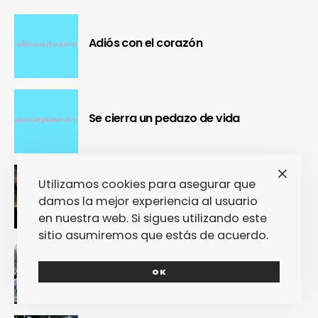
Adiós con el corazón
Se cierra un pedazo de vida
Utilizamos cookies para asegurar que
OUR Fest 2024 convirtió a Ourense en
la capital del Cool Britannia
damos la mejor experiencia al usuario
en nuestra web. Si sigues utilizando este
sitio asumiremos que estás de acuerdo.
Nuestra crónica confirma que Paredes
de Coura 2024 no fue un festival, sino
OK
un Couraíso