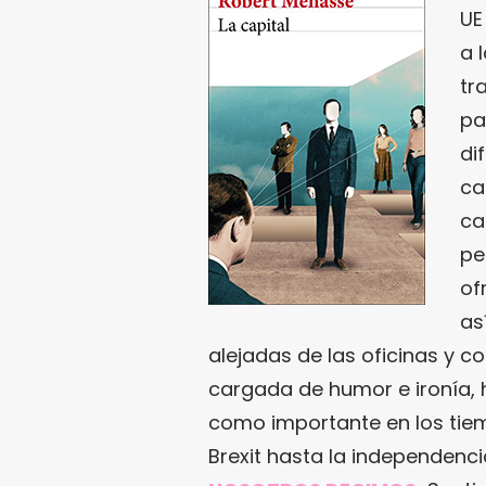
UE
a 
tr
pa
di
ca
ca
pe
of
as
alejadas de las oficinas y 
cargada de humor e ironía, h
como importante en los tie
Brexit hasta la independenci