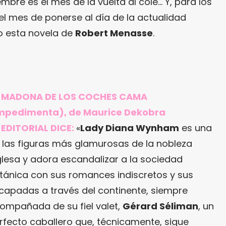
mbre es el mes de la vuelta al cole… Y, para los
el mes de ponerse al día de la actualidad
o esta novela de
Robert Menasse
.
 MADONA DE LOS COCHES CAMA
mpedimenta), de Maurice Dekobra
 EDITORIAL DICE:
«
Lady Diana Wynham
es una
 las figuras más glamurosas de la nobleza
glesa y adora escandalizar a la sociedad
itánica con sus romances indiscretos y sus
capadas a través del continente, siempre
ompañada de su fiel valet,
Gérard Séliman
, un
rfecto caballero que, técnicamente, sigue