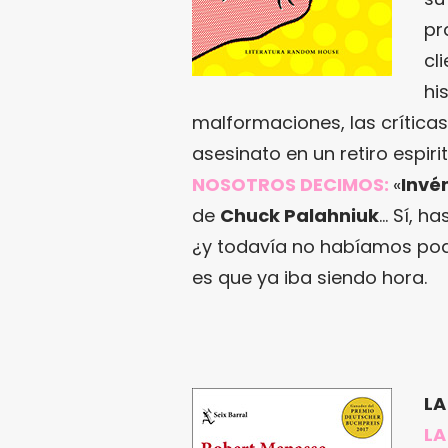
pr
cl
hi
malformaciones, las críticas 
asesinato en un retiro espirit
NOSOTROS DECIMOS:
«
Invé
de
Chuck Palahniuk
… Sí, ha
¿y todavía no habíamos podi
es que ya iba siendo hora.
LA
LA