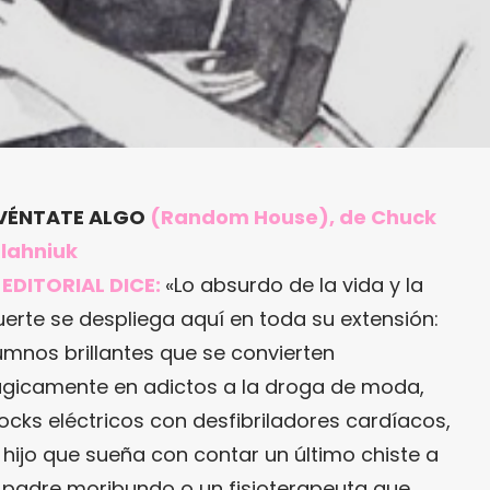
VÉNTATE ALGO
(Random House), de Chuck
lahniuk
 EDITORIAL DICE:
«Lo absurdo de la vida y la
erte se despliega aquí en toda su extensión:
umnos brillantes que se convierten
ágicamente en adictos a la droga de moda,
ocks eléctricos con desfibriladores cardíacos,
 hijo que sueña con contar un último chiste a
 padre moribundo o un fisioterapeuta que