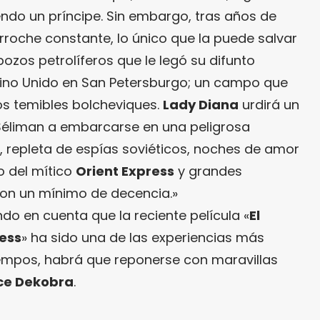
endo un príncipe. Sin embargo, tras años de
rroche constante, lo único que la puede salvar
ozos petrolíferos que le legó su difunto
eino Unido en San Petersburgo; un campo que
os temibles bolcheviques.
Lady Diana
urdirá un
e Séliman a embarcarse en una peligrosa
, repleta de espías soviéticos, noches de amor
o del mítico
Orient Express
y grandes
con un mínimo de decencia.»
do en cuenta que la reciente película «
El
ress
» ha sido una de las experiencias más
tiempos, habrá que reponerse con maravillas
ce Dekobra
.