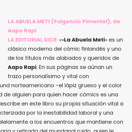
LA ABUELA METI
(Fulgencio Pimentel), de
Aapo Rapi
LA EDITORIAL DICE:
«»
La Abuela Meti
» es un
clásico moderno del cómic finlandés y uno
de los títulos más alabados y queridos de
Aapo Rapi
. En sus páginas se aúnan un
trazo personalísimo y vital con
und norteamericano -el lápiz grueso y el color
ad de alguien para quien hacer cómics es una
describe en este libro su propia situación vital a
erizada por la inestabilidad laboral y una
aralelamente a los encuentros que mantiene con
aria y retirada del mundanal ruido, quien le