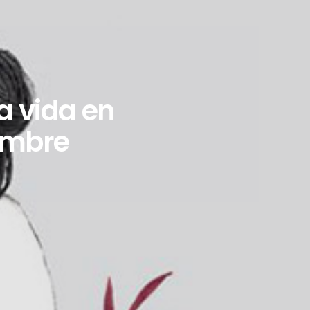
la vida en
iembre