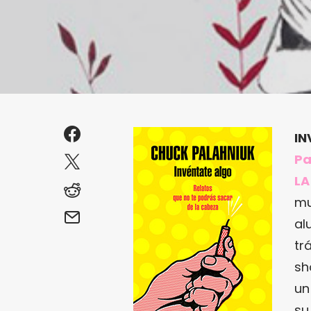
IN
Pa
LA
mu
al
tr
sh
un
su