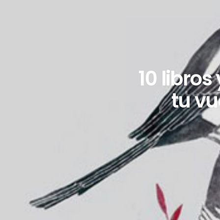
10 libros
tu vu