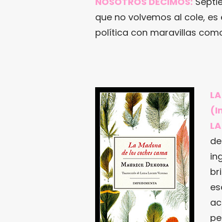
NOSOTROS DECIMOS:
Septie
que no volvemos al cole, es 
política con maravillas com
LA
(I
LA
de
in
br
es
ac
pe