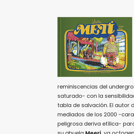
reminiscencias del undergro
saturado- con la sensibilid
tabla de salvación. El autor 
mediados de los 2000 -caract
peligrosa deriva etílica- p
su abuela
Meeri
, ya octogen