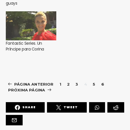
guays
Fantastic Series. Un
Príncipe para Corina
PÁGINA ANTERIOR
1
2
3
4
5
6
PRÓXIMA PÁGINA
SHARE
TWEET