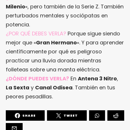
Milenio
«, pero también de la Serie Z. También
perturbados mentales y sociópatas en
potencia.
¿POR QUÉ DEBES VERLA?
Porque sigue siendo
mejor que «
Gran Hermano
«. Y para aprender
científicamente por qué es peligroso
practicar una lluvia dorada mientras
folleteas sobre una manta eléctrica.
¿DÓNDE PUEDES VERLA?
En
Antena 3 Nitro
,
La Sexta
y
Canal Odisea
. También en tus
peores pesadillas.
SHARE
TWEET