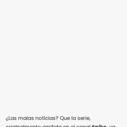
¿Las malas noticias? Que la serie,
originalmente emitida en el canal
Spike
, ya