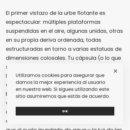
El primer vistazo de la urbe flotante es
espectacular: múltiples plataformas
suspendidas en el aire, algunas unidas, otras
en su propia deriva ordenada, todas
estructuradas en torno a varias estatuas de
dimensiones colosales. Tu cápsula (o lo que
sea en lo que estás siendo transportado)
Utilizamos cookies para asegurar que
llega a su sitio y desciende por un corredor
damos la mejor experiencia al usuario
vertical en el que, de nuevo, los mensajes
en nuestra web. Si sigues utilizando este
bíblicos de advenimiento de un profeta te
sitio asumiremos que estás de acuerdo.
vuelven a poner en alerta. Tras el aterrizaje,
ahora sí que viene el impacto: te encuentras
OK
en algo parecido a un templo religioso en el
que el suelo inundado de agua y la luz de las