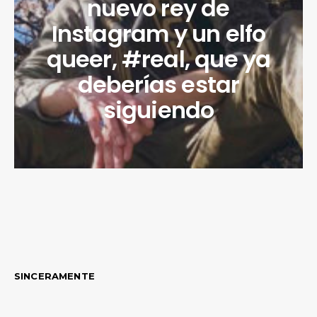
nuevo rey de
Instagram y un elfo
queer, #real, que ya
deberías estar
siguiendo
SINCERAMENTE