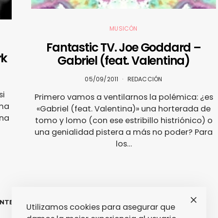
MUSICÓN
Fantastic TV. Joe Goddard –
rk
Gabriel (feat. Valentina)
05/09/2011
REDACCIÓN
si
Primero vamos a ventilarnos la polémica: ¿es
oma
«Gabriel (feat. Valentina)» una horterada de
una
tomo y lomo (con ese estribillo histriónico) o
una genialidad pistera a más no poder? Para
los…
Paginación
NTERIOR
1
2
Utilizamos cookies para asegurar que