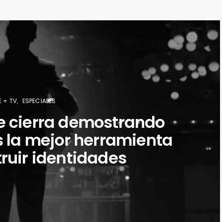
E + TV
ESPECIALES
 se cierra demostrando
s la mejor herramienta
ruir identidades