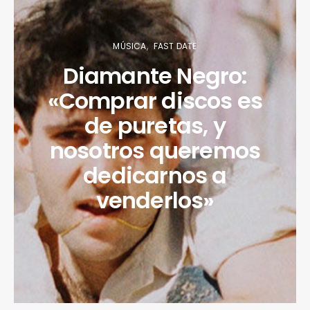
MÚSICA
FAST DATE
Diamante Negro:
«Comprar discos es
de puretas, y
nosotros queremos
dedicarnos a
venderlos»