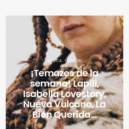
MÚSICA
MUSICÓN
¡Temazos de la
semana! Lapili,
Isabella Lovestory,
Nueva Vulcano, La
Bien Querida…