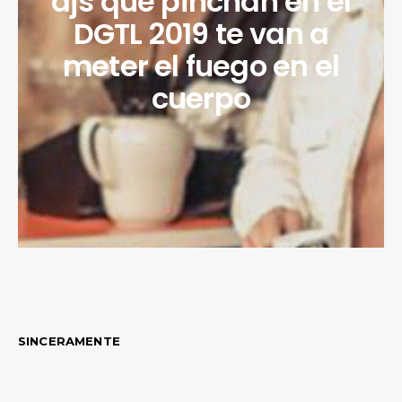
djs que pinchan en el
DGTL 2019 te van a
meter el fuego en el
cuerpo
SINCERAMENTE