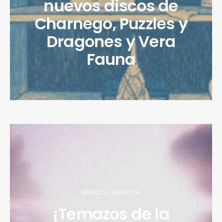
nuevos discos de
Charnego, Puzzles y
Dragones y Vera
Fauna
MÚSICA
MUSICÓN
¡Temazos de la