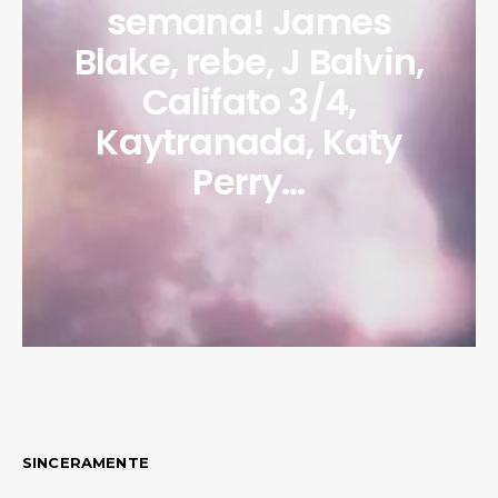
semana! James
Blake, rebe, J Balvin,
Califato 3/4,
Kaytranada, Katy
Perry…
SINCERAMENTE