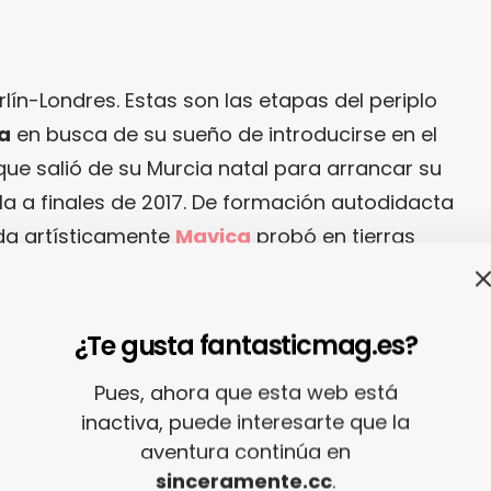
ín-Londres. Estas son las etapas del periplo
a
en busca de su sueño de introducirse en el
e salió de su Murcia natal para arrancar su
la a finales de 2017. De formación autodidacta
ada artísticamente
Mavica
probó en tierras
go de su aventura, aunque los obstáculos y
eo de evolucionar en otro lugar. Su traslado a
residencia, le otorgó la suficiente estabilidad
¿Te gusta fantasticmag.es?
e (allí estudia música y producción) y seguir
Pues, ahora que esta web está
ayectoria como
Mavica
.
inactiva, puede interesarte que la
aventura continúa en
onora, su profundidad lírica y su magnética
sinceramente.cc
.