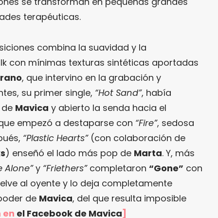
iones se transforman en pequeñas grandes
dades terapéuticas.
siciones combina la suavidad y la
olk con mínimas texturas sintéticas aportadas
rrano
, que intervino en la grabación y
tes, su primer single,
“Hot Sand”
, había
l de
Mavica
y abierto la senda hacia el
 que empezó a destaparse con
“Fire”
, sedosa
spués,
“Plastic Hearts”
(con colaboración de
s
) enseñó el lado más pop de
Marta
. Y, más
e Alone”
y
“Friethers”
completaron
“Gone”
con
elve al oyente y lo deja completamente
 poder de
Mavica
, del que resulta imposible
n en
el Facebook de Mavica
]