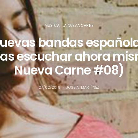
MÚSICA
LA NUEVA CARNE
nuevas bandas español
ías escuchar ahora mis
Nueva Carne #08)
27/02/2019
JOSE A. MARTÍNEZ