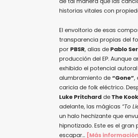
de tal manera que las canc
historias vitales con propie
El envoltorio de esas compo
transparencia propias del f
por
PBSR
, alias de
Pablo Se
producción del EP. Aunque an
exhibido el potencial autora
alumbramiento de
“Gone”
,
caricia de folk eléctrico. De
Luke Pritchard
de
The Kook
adelante, las mágicas
“To Li
un halo hechizante que envu
hipnotizado. Este es el gran
escapar…
[Más informació