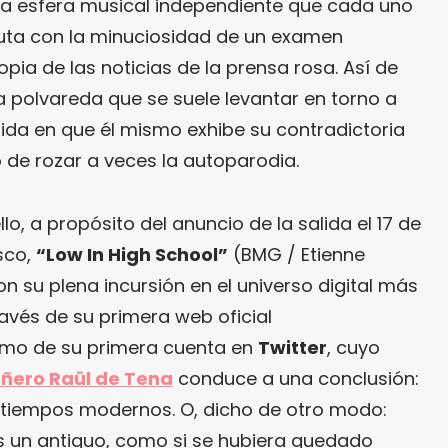
la esfera musical independiente que cada uno
uta con la minuciosidad de un examen
ropia de las noticias de la prensa rosa. Así de
a polvareda que se suele levantar en torno a
ida en que él mismo exhibe su contradictoria
 de rozar a veces la autoparodia.
lo, a propósito del anuncio de la salida el 17 de
sco,
“Low In High School”
(BMG / Etienne
on su plena incursión en el universo digital más
ravés de su primera web oficial
omo de su primera cuenta en
Twitter
, cuyo
añero Raül de Tena
conduce a una conclusión:
 tiempos modernos. O, dicho de otro modo:
s un antiguo, como si se hubiera quedado