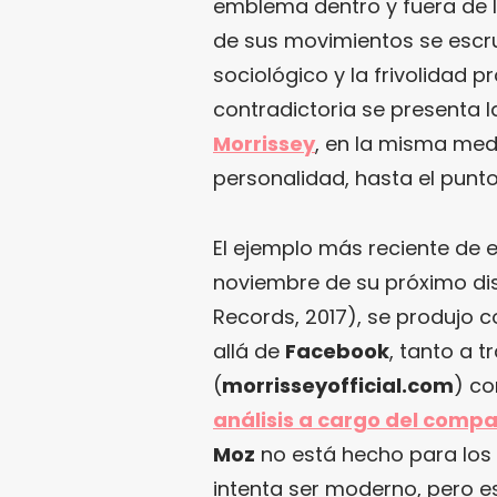
emblema dentro y fuera de 
de sus movimientos se escr
sociológico y la frivolidad p
contradictoria se presenta l
Morrissey
, en la misma med
personalidad, hasta el punto
El ejemplo más reciente de el
noviembre de su próximo di
Records, 2017), se produjo c
allá de
Facebook
, tanto a t
(
morrisseyofficial.com
) c
análisis a cargo del comp
Moz
no está hecho para los
intenta ser moderno, pero e