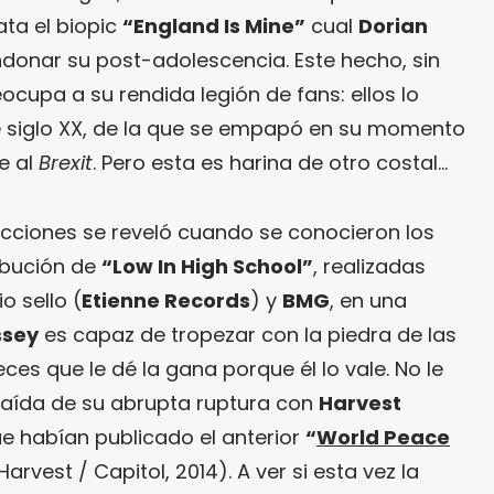
ata el biopic
“England Is Mine”
cual
Dorian
nar su post-adolescencia. Este hecho, sin
cupa a su rendida legión de fans: ellos lo
de siglo XX, de la que se empapó en su momento
e al
Brexit
. Pero esta es harina de otro costal…
icciones se reveló cuando se conocieron los
ribución de
“Low In High School”
, realizadas
o sello (
Etienne Records
) y
BMG
, en una
ssey
es capaz de tropezar con la piedra de las
ces que le dé la gana porque él lo vale. No le
traída de su abrupta ruptura con
Harvest
ue habían publicado el anterior
“
World Peace
Harvest / Capitol, 2014). A ver si esta vez la