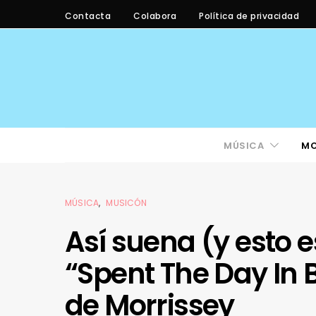
Contacta
Colabora
Política de privacidad
MÚSICA
M
MÚSICA
MUSICÓN
Así suena (y esto 
“Spent The Day In 
de Morrissey