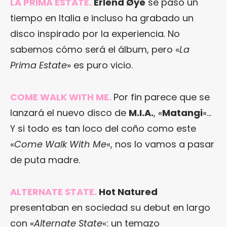
LA PRIMA ESTATE
.
Erlend Øye
se pasó un
tiempo en Italia e incluso ha grabado un
disco inspirado por la experiencia. No
sabemos cómo será el álbum, pero «
La
Prima Estate
» es puro vicio.
COME WALK WITH ME
.
Por fin parece que se
lanzará el nuevo disco de
M.I.A.
, «
Matangi
«…
Y si todo es tan loco del coño como este
«
Come Walk With Me
«, nos lo vamos a pasar
de puta madre.
ALTERNATE STATE
.
Hot Natured
presentaban en sociedad su debut en largo
con «
Alternate State
«: un temazo