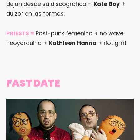
dejan desde su discográfica +
Kate Boy
+
dulzor en las formas.
PRIESTS
=
Post-punk femenino + no wave
neoyorquino +
Kathleen Hanna
+ riot grrrl.
FAST DATE