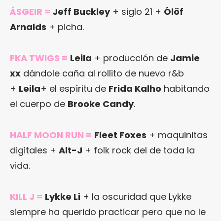
ÁSGEIR
=
Jeff Buckley
+ siglo 21 +
Ólöf
Arnalds
+ picha.
FKA TWIGS
=
Leila
+ producción de
Jamie
xx
dándole caña al rollito de nuevo r&b
+
Leila
+ el espíritu de
Frida Kalho
habitando
el cuerpo de
Brooke Candy
.
HALF MOON RUN
=
Fleet Foxes
+ maquinitas
digitales +
Alt-J
+ folk rock del de toda la
vida.
KILL J
=
Lykke Li
+ la oscuridad que Lykke
siempre ha querido practicar pero que no le