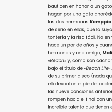
bauticen en honor a un gato
hagan por una gata anoréxi
las dos hermanas
Kemppia
de serio en ellas, que lo su
tontería y la risa fácil. No e
hace un par de años y cuand
hermanas y una amiga,
Mal
«
Beach
» y, como son cachond
bajo el título de «
Beach Life
«
de su primer disco (nada q
ella levantan el pie del acel
las nueve canciones anterio
rompen hacia el final con un
increíble talento que tiene