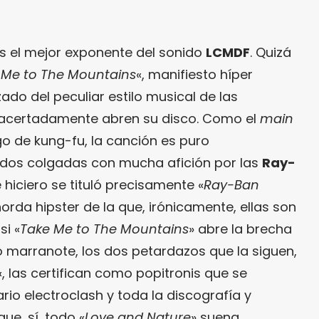
es el mejor exponente del sonido
LCMDF
. Quizá
 Me to The Mountains
«, manifiesto híper
ado del peculiar estilo musical de las
 acertadamente abren su disco. Como el
main
o de kung-fu, la canción es puro
 dos colgadas con mucha afición por las
Ray-
hiciero se tituló precisamente «
Ray-Ban
 horda hipster de la que, irónicamente, ellas son
si «
Take Me to The Mountains
» abre la brecha
o marranote, los dos petardazos que la siguen,
«, las certifican como popitronis que se
rio electroclash y toda la discografía y
que, sí, todo «
Love and Nature
» suena