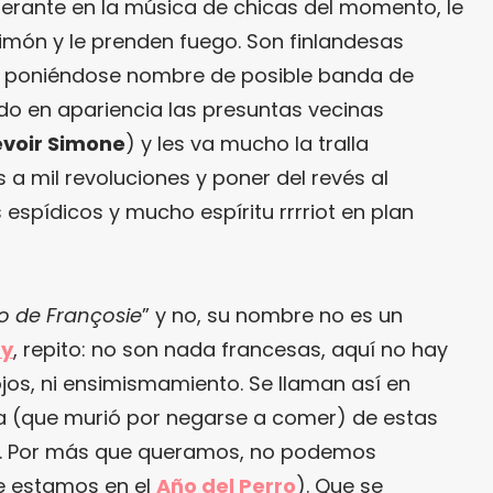
erante en la música de chicas del momento, le
limón y le prenden fuego. Son finlandesas
e poniéndose nombre de posible banda de
o en apariencia las presuntas vecinas
evoir Simone
) y les va mucho la tralla
 a mil revoluciones y poner del revés al
espídicos y mucho espíritu rrrriot en plan
o de Françosie
” y no, su nombre no es un
dy
, repito: no son nada francesas, aquí no hay
 ojos, ni ensimismamiento. Se llaman así en
a (que murió por negarse a comer) de estas
s. Por más que queramos, no podemos
ue estamos en el
Año del Perro
). Que se