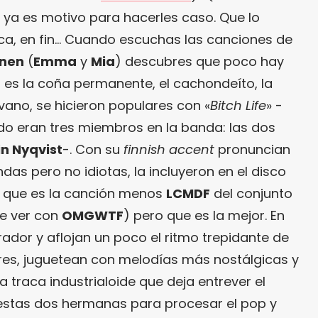
 ya es motivo para hacerles caso. Que lo
ca, en fin… Cuando escuchas las canciones de
nen
(
Emma
y
Mia
) descubres que poco hay
yo es la coña permanente, el cachondeíto, la
n vano, se hicieron populares con «
Bitch Life
» -
o eran tres miembros en la banda: las dos
in Nyqvist
-. Con su
finnish accent
pronuncian
as pero no idiotas, la incluyeron en el disco
, que es la canción menos
LCMDF
del conjunto
ue ver con
OMGWTF
) pero que es la mejor. En
erador y aflojan un poco el ritmo trepidante de
res, juguetean con melodías más nostálgicas y
a traca industrialoide que deja entrever el
n estas dos hermanas para procesar el pop y