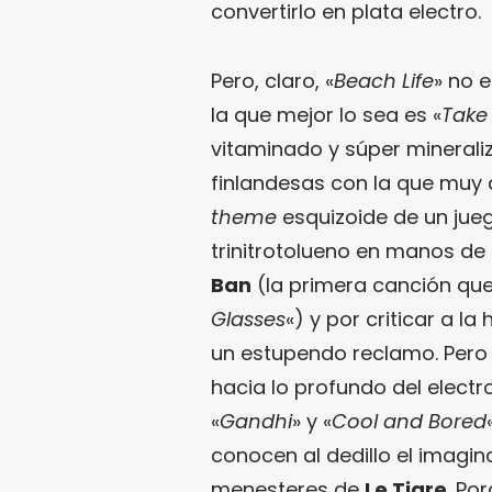
convertirlo en plata electro.
Pero, claro, «
Beach Life
» no 
la que mejor lo sea es «
Take
vitaminado y súper mineraliz
finlandesas con la que muy
theme
esquizoide de un jueg
trinitrotolueno en manos de
Ban
(la primera canción que 
Glasses
«) y por criticar a la
un estupendo reclamo. Pero 
hacia lo profundo del electr
«
Gandhi
» y «
Cool and Bored
conocen al dedillo el imagina
menesteres de
Le Tigre
. Por