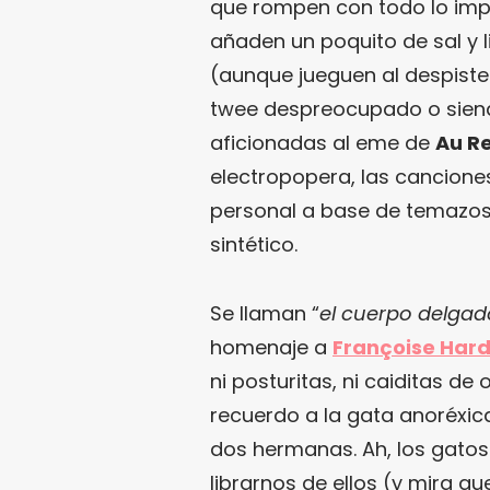
que rompen con todo lo imp
añaden un poquito de sal y 
(aunque jueguen al despist
twee despreocupado o siend
aficionadas al eme de
Au R
electropopera, las canciones
personal a base de temazos 
sintético.
Se llaman “
el cuerpo delgad
homenaje a
Françoise Har
ni posturitas, ni caiditas de
recuerdo a la gata anoréxic
dos hermanas. Ah, los gato
librarnos de ellos (y mira q