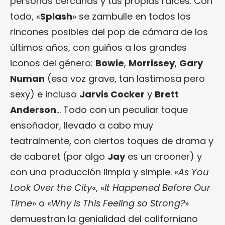
personas cercanas y tus propias raíces. Con
todo, «
Splash
» se zambulle en todos los
rincones posibles del pop de cámara de los
últimos años, con guiños a los grandes
iconos del género:
Bowie
,
Morrissey
,
Gary
Numan
(esa voz grave, tan lastimosa pero
sexy) e incluso
Jarvis Cocker
y
Brett
Anderson
… Todo con un peculiar toque
ensoñador, llevado a cabo muy
teatralmente, con ciertos toques de drama y
de cabaret (por algo
Jay
es un crooner) y
con una producción limpia y simple. «
As You
Look Over the City
«, «
It Happened Before Our
Time
» o «
Why is This Feeling so Strong?
»
demuestran la genialidad del californiano