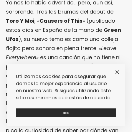
Ya nos lo había advertido… pero, aun así,
sorprende. Tras las brumas del debut de
Toro Y Moi
, «
Causers of This
» (publicado
estos días en España de la mano de
Green
Ufos
), su nuevo tema es como una colleja
flojita pero sonora en plena frente. «
Leave
Everywhere
» es una canción que no tiene ni
pizca del electro-pop digresivo (y menos del
chill wave en el que se le encorsetó) del
Utilizamos cookies para asegurar que
damos la mejor experiencia al usuario
primer álbum de
Chaz Bundick
. Es más pop-
en nuestra web. Si sigues utilizando este
rock destartalado que bien podría amenizar
sitio asumiremos que estás de acuerdo.
los domingos de resaca de ciertas bandas
de LA. Por ahora, «
Leave Everywhere
» se
OK
lanzará como single. Pero lo cierto es que
pica la curiosidad de saber por dónde van