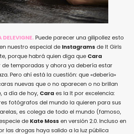
 DELEVIGNE
.
Puede parecer una gilipollez esto
en nuestro especial de
Instagrams
de It Girls
te, porque habrá quien diga que
Cara
r de temporadas y ahora ya debería estar
a. Pero ahí está la cuestión: que «debería»
aras nuevas que o no aparecen o no brillan
, a día de hoy,
Cara
es la It por excelencia:
es fotógrafos del mundo la quieren para sus
asarelas, es colega de todo el mundo (famoso,
 especie de
Kate Moss
en versión 2.0. Incluso en
or las drogas haya salido a la luz pública