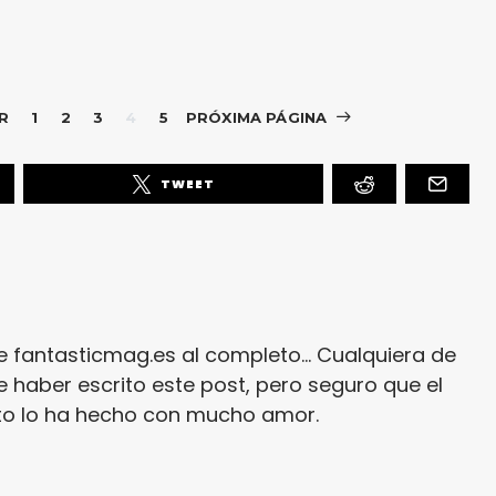
R
1
2
3
4
5
PRÓXIMA PÁGINA
TWEET
e fantasticmag.es al completo... Cualquiera de
 haber escrito este post, pero seguro que el
ito lo ha hecho con mucho amor.