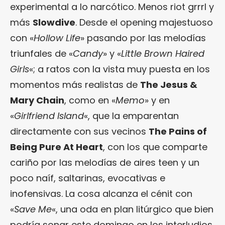
experimental a lo narcótico. Menos riot grrrl y
más
Slowdive
. Desde el opening majestuoso
con «
Hollow Life
» pasando por las melodías
triunfales de «
Candy
» y «
Little Brown Haired
Girls
«; a ratos con la vista muy puesta en los
momentos más realistas de
The Jesus &
Mary Chain
, como en «
Memo
» y en
«
Girlfriend Island
«, que la emparentan
directamente con sus vecinos
The Pains of
Being Pure At Heart
, con los que comparte
cariño por las melodías de aires teen y un
poco naíf, saltarinas, evocativas e
inofensivas. La cosa alcanza el cénit con
«
Save Me
«, una oda en plan litúrgico que bien
podría sonar este domingo en los interludios