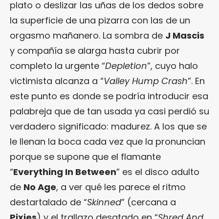
plato o deslizar las uñas de los dedos sobre
la superficie de una pizarra con las de un
orgasmo mañanero. La sombra de
J Mascis
y compañía se alarga hasta cubrir por
completo la urgente “
Depletion
”, cuyo halo
victimista alcanza a “
Valley Hump Crash
”. En
este punto es donde se podría introducir esa
palabreja que de tan usada ya casi perdió su
verdadero significado: madurez. A los que se
le llenan la boca cada vez que la pronuncian
porque se supone que el flamante
“
Everything In Between
” es el disco adulto
de
No Age
, a ver qué les parece el ritmo
destartalado de “
Skinned
” (cercana a
Pixies
) y el trallazo desatado en “
Shred And