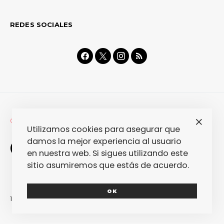
REDES SOCIALES
CINE + TV
Utilizamos cookies para asegurar que
Cartelera. 17 de enero
damos la mejor experiencia al usuario
en nuestra web. Si sigues utilizando este
(2014)
sitio asumiremos que estás de acuerdo.
OK
16/01/2014
RAÜL DE TENA