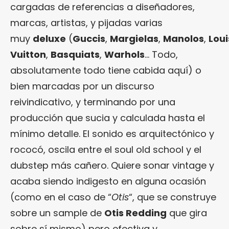
cargadas de referencias a diseñadores,
marcas, artistas, y pijadas varias
muy
deluxe
(
Guccis
,
Margielas
,
Manolos
,
Loui
Vuitton
,
Basquiats
,
Warhols
… Todo,
absolutamente todo tiene cabida aquí) o
bien marcadas por un discurso
reivindicativo, y terminando por una
producción que sucia y calculada hasta el
mínimo detalle. El sonido es arquitectónico y
rococó, oscila entre el soul old school y el
dubstep más cañero. Quiere sonar vintage y
acaba siendo indigesto en alguna ocasión
(como en el caso de “
Otis
“, que se construye
sobre un sample de
Otis Redding
que gira
sobre sí mismo) pero efectiva y