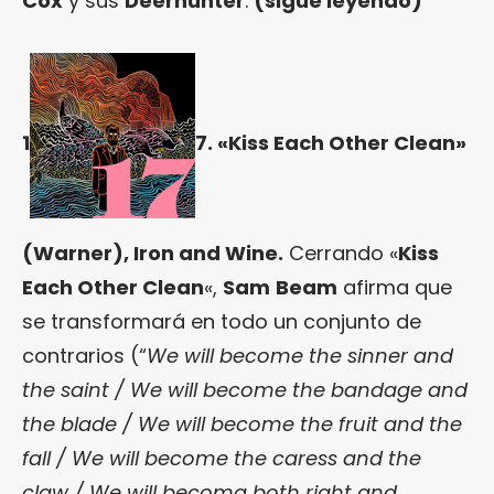
Cox
y sus
Deerhunter
.
(
sigue leyendo
)
1
7. «Kiss Each Other Clean»
(Warner), Iron and Wine.
Cerrando «
Kiss
Each Other Clean
«,
Sam
Beam
afirma que
se transformará en todo un conjunto de
contrarios (“
We will become the sinner and
the saint / We will become the bandage and
the blade / We will become the fruit and the
fall / We will become the caress and the
claw / We will becoma both right and