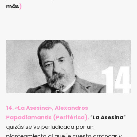
más
)
.
14. «La Asesina», Alexandros
Papadiamantis (Periférica).
“
La Asesina
”
quizás se ve perjudicada por un
planteamiento al que le cuesta arrancar y