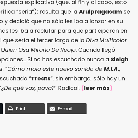
spuesta explicativa (que, al fin y al cabo, esto
rítica “seria”): resulta que la
Arulpragasam
se
o y decidió que no sólo les iba a lanzar en su
más les iba a reclutar para que participaran en
 que sería el tercer largo de la
Diva Multicolor
 Quien Osa Mirarla De Reojo
. Cuando llegó
 opciones… Si no has escuchado nunca a
Sleigh
: “
Cómo mola este nuevo sonido de
M.I.A.
,
 escuchado “
Treats
”, sin embargo, sólo hay un
“
¿De qué vas, pava?
” Radical.
(
leer más
)
Print
E-mail