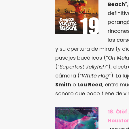
Beach
”
definiti
parangó
rincones
los cors
y su apertura de miras (y o
pasajes bucólicos (“
On Melan
(“
Superfast Jellyfish
”), elect
cámara (“
White Flag
”). La l
Smith
o
Lou Reed
, entre mu
sonoro que poco tiene de vir
18. Ólöf
Houston