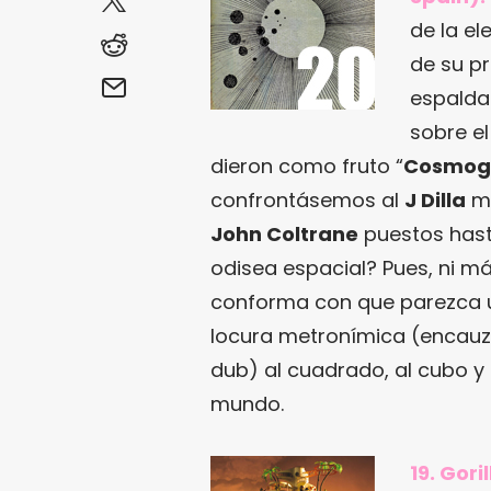
de la el
de su pr
espalda
sobre el
dieron como fruto “
Cosmo
confrontásemos al
J Dilla
má
John Coltrane
puestos hasta
odisea espacial? Pues, ni m
conforma con que parezca u
locura metronímica (encauzad
dub) al cuadrado, al cubo y 
mundo.
19. Gori