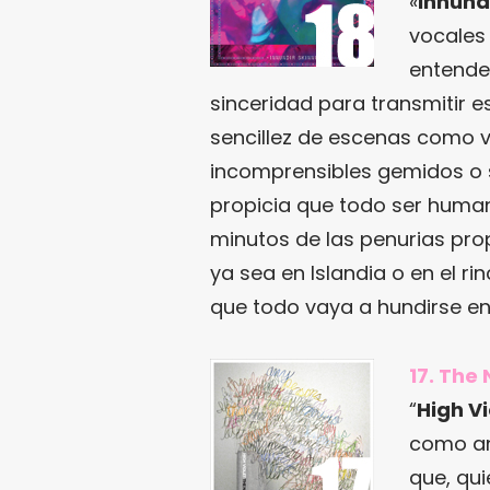
«
Innundi
vocales 
entender
sinceridad para transmitir es
sencillez de escenas como v
incomprensibles gemidos o s
propicia que todo ser huma
minutos de las penurias pro
ya sea en Islandia o en el 
que todo vaya a hundirse e
17. The 
“
High Vi
como an
que, qu