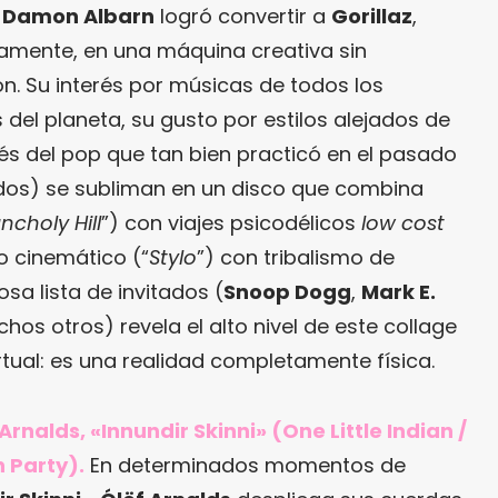
,
Damon Albarn
logró convertir a
Gorillaz
,
vamente, en una máquina creativa sin
n. Su interés por músicas de todos los
 del planeta, su gusto por estilos alejados de
és del pop que tan bien practicó en el pasado
ídos) se subliman en un disco que combina
choly Hill
”) con viajes psicodélicos
low cost
ro cinemático (“
Stylo
”) con tribalismo de
ujosa lista de invitados (
Snoop Dogg
,
Mark E.
chos otros) revela el alto nivel de este collage
tual: es una realidad completamente física.
 Arnalds, «Innundir Skinni» (One Little Indian /
 Party).
En determinados momentos de