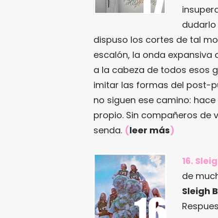
insupera
dudarlo
dispuso los cortes de tal m
escalón, la onda expansiva 
a la cabeza de todos esos 
imitar las formas del post-p
no siguen ese camino: hace 
propio. Sin compañeros de vi
senda.
(
leer más
)
16. Slei
de much
Sleigh B
Respues