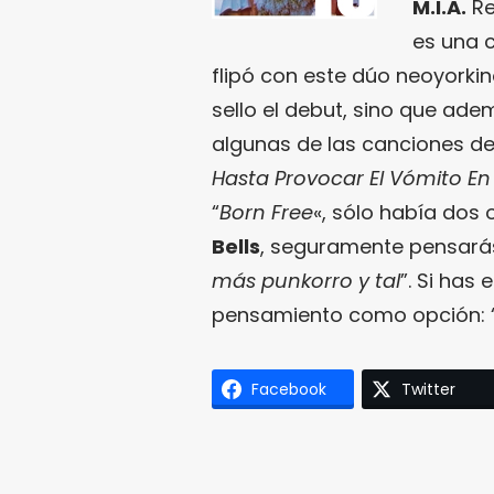
M.I.A.
Re
es una c
flipó con este dúo neoyorkin
sello el debut, sino que ade
algunas de las canciones del
Hasta Provocar El Vómito En
“
Born Free
«, sólo había dos
Bells
, seguramente pensarás
más punkorro y tal
”. Si has
pensamiento como opción: 
Facebook
Twitter