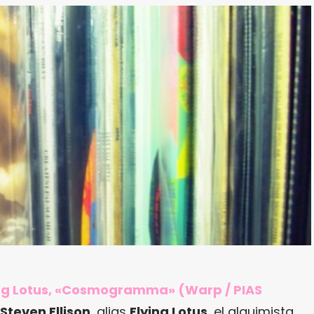
ing Lotus, «Cosmogramma» (Warp / PIAS
Steven Ellison
, alias
Flying Lotus
, el alquimista