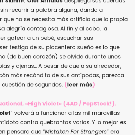
r Skinni
«,
Ólöf Arnalds
despliega sus cuerdas
sin recurrir a palabra alguna, dando a
 que no se necesita más artificio que la propia
a alegría contagiosa. Al fin y al cabo, la
er gatear a un bebé, escuchar sus
er testigo de su placentero sueño es lo que
no (de buen corazón) se olvide durante unos
pias y ajenas… A pesar de que a su alrededor,
rincón más recóndito de sus antípodas, parezca
n cuestión de segundos.
(
leer más
)
National, «High Violet» (4AD / PopStock!).
olet
” volverá a funcionar a las mil maravillas
tídoto contra quebrantos varios. Y lo mejor es
ien pensara que “
Mistaken For Strangers
” era