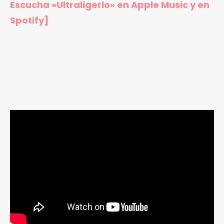
Escucha «Ultraligerlo»
en Apple Music
y en
Spotify]