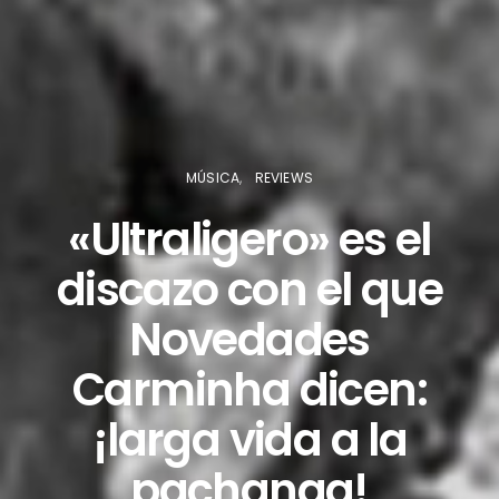
MÚSICA
REVIEWS
«Ultraligero» es el
discazo con el que
Novedades
Carminha dicen:
¡larga vida a la
pachanga!