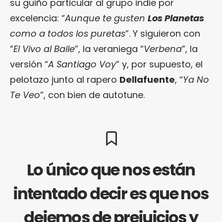
su guiño particular al grupo indie por
excelencia: “
Aunque te gusten
Los Planetas
como a todos los puretas
”. Y siguieron con
“
El Vivo al Baile
”, la veraniega “
Verbena
”, la
versión “
A Santiago Voy
” y, por supuesto, el
pelotazo junto al rapero
Dellafuente
, “
Ya No
Te Veo
”, con bien de autotune.
Lo único que nos están
intentado decir es que nos
dejemos de prejuicios y