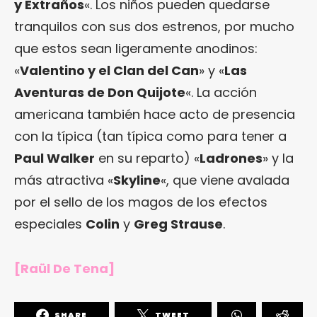
y Extraños
«. Los niños pueden quedarse
tranquilos con sus dos estrenos, por mucho
que estos sean ligeramente anodinos:
«
Valentino y el Clan del Can
» y «
Las
Aventuras de Don Quijote
«. La acción
americana también hace acto de presencia
con la típica (tan típica como para tener a
Paul Walker
en su reparto) «
Ladrones
» y la
más atractiva «
Skyline
«, que viene avalada
por el sello de los magos de los efectos
especiales
Colin
y
Greg Strause
.
[Raül De Tena]
SHARE
TWEET