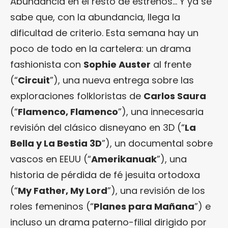
Abundancia en el resto de estrenos… Y ya se
sabe que, con la abundancia, llega la
dificultad de criterio. Esta semana hay un
poco de todo en la cartelera: un drama
fashionista con
Sophie Auster
al frente
(“
Circuit
”), una nueva entrega sobre las
exploraciones folkloristas de
Carlos Saura
(“
Flamenco, Flamenco
”), una innecesaria
revisión del clásico disneyano en 3D (“
La
Bella y La Bestia 3D
”), un documental sobre
vascos en EEUU (“
Amerikanuak
”), una
historia de pérdida de fé jesuita ortodoxa
(“
My Father, My Lord
”), una revisión de los
roles femeninos (“
Planes para Mañana
”) e
incluso un drama paterno-filial dirigido por