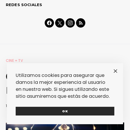
REDES SOCIALES
CINE + TV
Cartelera. 12 de
Utilizamos cookies para asegurar que
damos la mejor experiencia al usuario
noviembre (2010)
en nuestra web. Si sigues utilizando este
sitio asumiremos que estás de acuerdo.
11/11/2010
REDACCIÓN
OK