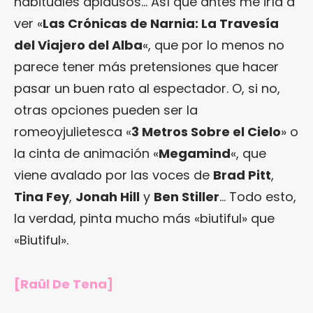
habituales aplausos… Así que antes me iría a
ver «
Las Crónicas de Narnia: La Travesía
del Viajero del Alba
«, que por lo menos no
parece tener más pretensiones que hacer
pasar un buen rato al espectador. O, si no,
otras opciones pueden ser la
romeoyjulietesca «
3 Metros Sobre el Cielo
» o
la cinta de animación «
Megamind
«, que
viene avalado por las voces de
Brad Pitt
,
Tina Fey
,
Jonah Hill
y
Ben Stiller
… Todo esto,
la verdad, pinta mucho más «biutiful» que
«Biutiful».
[Raül De Tena]