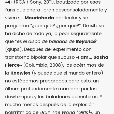
«
4
» (RCA / Sony, 2011), bautizado por esos
fans que ahora lloran desconsoladamente y
viven su
Mourinhada
particular y se
preguntan “¿por qué? ¿por qué?”. De «
4
» se
ha dicho de todo ya, lo peor seguramente
que “
es el disco de baladas de
Beyoncé
”
(glups). Después del experimento con
transtorno bipolar que supuso «
I am… Sasha
Fierce
» (Columbia, 2008), los acérrimos de
la
Knowles
(y puede que el mundo entero)
no estábamos preparados para esto: un
álbum profundamente marcado por los
dowtempos y los baladones ochenteros. Y
mucho menos después de la explosión
polirrítmica de «
Run The World (Girls)
«, un