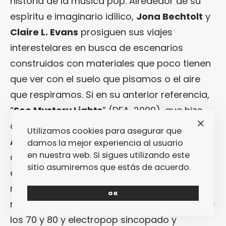
historia de la música pop. Alrededor de su
espíritu e imaginario idílico,
Jona Bechtolt
y
Claire L. Evans
prosiguen sus viajes
interestelares en busca de escenarios
construidos con materiales que poco tienen
que ver con el suelo que pisamos o el aire
que respiramos. Si en su anterior referencia,
“
See Mystery Lights
” (DFA, 2009), que hizo
que el significado de su nombre (
Young
Utilizamos cookies para asegurar que
Americans Challenging High Technology
)
damos la mejor experiencia al usuario
en nuestra web. Si sigues utilizando este
adquiriera verdadera trascendencia, su
sitio asumiremos que estás de acuerdo.
electrónica sci-fi discurría entre agujeros
negros, cometas refulgentes y asteroides
OK
mezclados con bolas de neón, disco-funk de
los 70 y 80 y electropop sincopado y