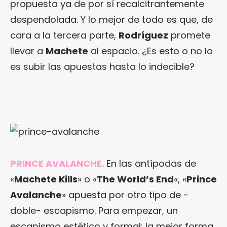
propuesta ya de por sí recalcitrantemente
despendolada. Y lo mejor de todo es que, de
cara a la tercera parte,
Rodríguez
promete
llevar a
Machete
al espacio. ¿Es esto o no lo
es subir las apuestas hasta lo indecible?
PRINCE AVALANCHE.
En las antípodas de
«
Machete Kills
» o «
The World’s End
«, «
Prince
Avalanche
» apuesta por otro tipo de -
doble- escapismo. Para empezar, un
escapismo estético y formal: la mejor forma