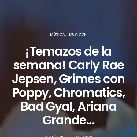
MÚSICA
MUSICÓN
¡Temazos de la
semana! Carly Rae
Jepsen, Grimes con
Poppy, Chromatics,
¿Te gusta fantasticmag.es?
Bad Gyal, Ariana
Pues, ahora que esta web está inactiva,
Grande…
puede interesarte que la aventura
continúa en
sinceramente.cc
.