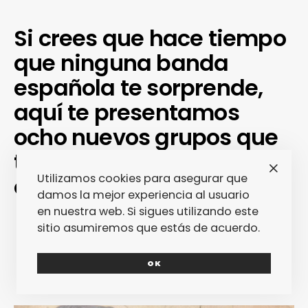
Si crees que hace tiempo
que ninguna banda
española te sorprende,
aquí te presentamos
ocho nuevos grupos que
te van a dejar con las
Utilizamos cookies para asegurar que
orejas bien abiertas.
damos la mejor experiencia al usuario
en nuestra web. Si sigues utilizando este
sitio asumiremos que estás de acuerdo.
OK
CORAZÓN CALZCONCILLO