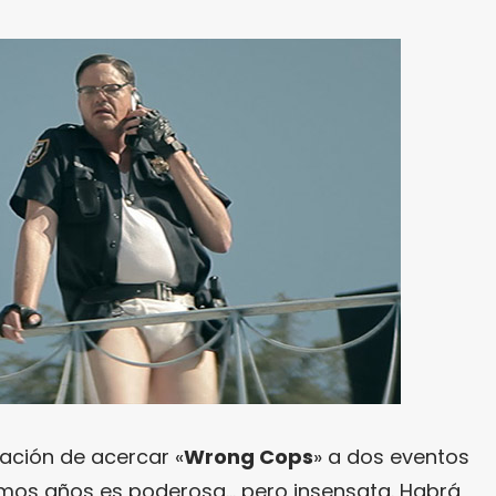
ación de acercar «
Wrong Cops
» a dos eventos
imos años es poderosa… pero insensata. Habrá