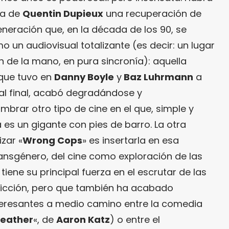
la de
Quentin Dupieux
una recuperación de
neración que, en la década de los 90, se
 un audiovisual totalizante (es decir: un lugar
an de la mano, en pura sincronía): aquella
 que tuvo en
Danny Boyle
y
Baz Luhrmann
a
 al final, acabó degradándose y
brar otro tipo de cine en el que, simple y
es un gigante con pies de barro. La otra
izar «
Wrong Cops
» es insertarla en esa
ransgénero, del cine como exploración de las
iene su principal fuerza en el escrutar de las
o ficción, pero que también ha acabado
teresantes a medio camino entre la comedia
eather
«, de
Aaron Katz
) o entre el