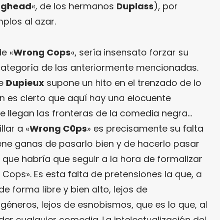
aghead
«, de los hermanos
Duplass
), por
plos al azar.
de «
Wrong Cops
«, sería insensato forzar su
ategoría de las anteriormente mencionadas.
de
Dupieux
supone un hito en el trenzado de lo
én es cierto que aquí hay una elocuente
e llegan las fronteras de la comedia negra…
llar a «
Wrong C0ps
» es precisamente su falta
ene ganas de pasarlo bien y de hacerlo pasar
a que habría que seguir a la hora de formalizar
 Cops». Es esta falta de pretensiones la que, a
de forma libre y bien alto, lejos de
géneros, lejos de esnobismos, que es lo que, al
der cualquier comedia. La intelectualización del