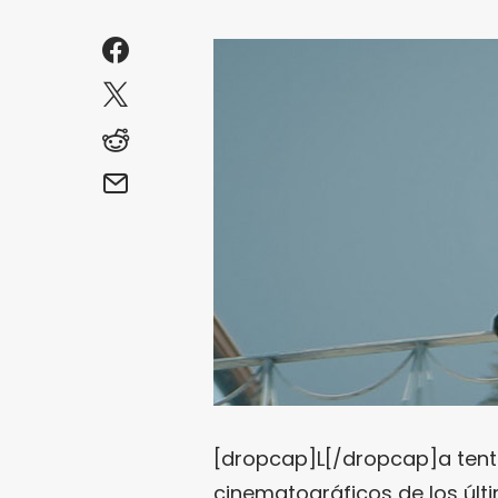
[dropcap]L[/dropcap]a tent
cinematográficos de los últ