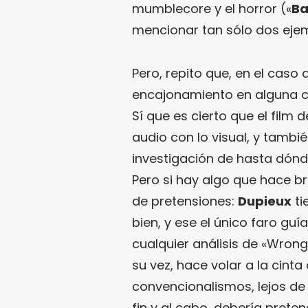
mumblecore y el horror («
B
mencionar tan sólo dos ejem
Pero, repito que, en el caso 
encajonamiento en alguna c
Sí que es cierto que el film 
audio con lo visual, y tambi
investigación de hasta dónd
Pero si hay algo que hace bri
de pretensiones:
Dupieux
ti
bien, y ese el único faro guí
cualquier análisis de «Wrong
su vez, hace volar a la cinta 
convencionalismos, lejos de 
fin y al cabo, debería preten