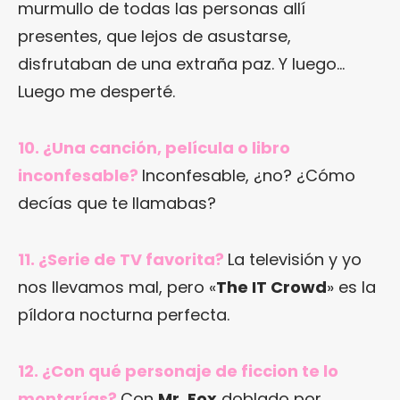
murmullo de todas las personas allí
presentes, que lejos de asustarse,
disfrutaban de una extraña paz. Y luego…
Luego me desperté.
10. ¿Una canción, película o libro
inconfesable?
Inconfesable, ¿no? ¿Cómo
decías que te llamabas?
11. ¿Serie de TV favorita?
La televisión y yo
nos llevamos mal, pero «
The IT Crowd
» es la
píldora nocturna perfecta.
12. ¿Con qué personaje de ficcion te lo
montarías?
Con
Mr. Fox
doblado por