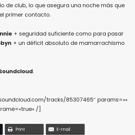
io de club, lo que asegura una noche más que
el primer contacto.
nnie
+ seguridad suficiente como para pasar
obyn
+ un déficit absoluto de mamarrachismo
 Soundcloud
.
i.soundcloud.com/tracks/85307465″ params=»»
frame=»true» /]
Print
E-mail