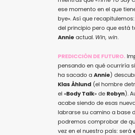
ese momento en el que tienes
bye». Así que recapitulemo
del principio pero que está 
Annie
actual.
Win, win
.
PREDICCIÓN DE FUTURO.
Imp
pensando en qué ocurriría s
ha sacado a
Annie
) descub
Klas Åhlund
(el hombre det
el «
Body Talk
» de
Robyn
). 
acabe siendo de esas nueva
labrarse su camino a base d
podremos comprobar de qué
vez en el nuestro país: será