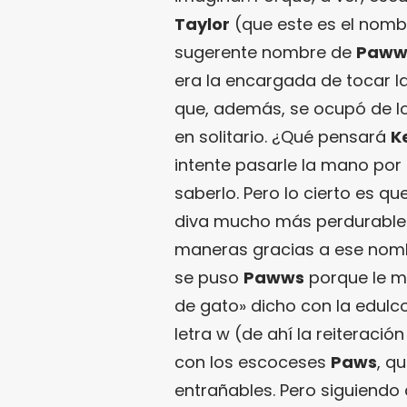
Taylor
(que este es el nombr
sugerente nombre de
Paww
era la encargada de tocar l
que, además, se ocupó de lo
en solitario. ¿Qué pensará
K
intente pasarle la mano por 
saberlo. Pero lo cierto es qu
diva mucho más perdurable
maneras gracias a ese nom
se puso
Pawws
porque le mo
de gato» dicho con la edulco
letra w (de ahí la reiteració
con los escoceses
Paws
, q
entrañables. Pero siguiend