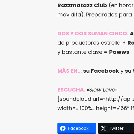
Razzmatazz Club
(en horar
movidita). Preparados para 
DOS Y DOS SUMAN CINCO.
A
de productores estrella +
R
y bastante clase =
Pawws
MÁS EN…
su Facebook
y
su
ESCUCHA.
«
Slow Love
»
[soundcloud url=»http://ap
width=» 100%» height=»166″ i
Facebook
Twitter