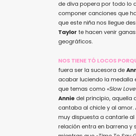
de diva popera por todo lo 
componer canciones que ha
que este niña nos llegue de
Taylor
te hacen venir ganas 
geográficos.
NOS TIENE TÓ LOCOS PORQ
fuera ser la sucesora de
An
acabar luciendo la medalla 
que temas como «
Slow Love
Annie
del principio, aquella 
cantaba al chicle y al amor.
muy dispuesta a cantarle al
relación entra en barrena y s
mientras que «
Time To Say 