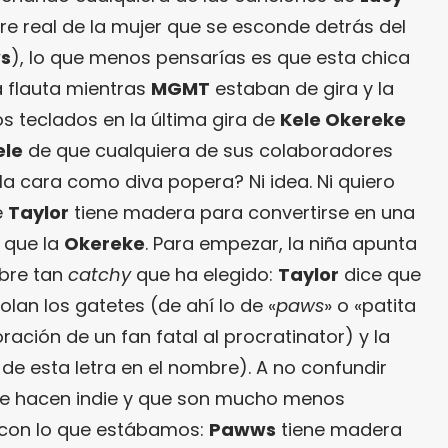
e real de la mujer que se esconde detrás del
s
), lo que menos pensarías es que esta chica
a flauta mientras
MGMT
estaban de gira y la
s teclados en la última gira de
Kele Okereke
ele
de que cualquiera de sus colaboradores
la cara como diva popera? Ni idea. Ni quiero
e
Taylor
tiene madera para convertirse en una
 que la
Okereke
. Para empezar, la niña apunta
bre tan
catchy
que ha elegido:
Taylor
dice que
lan los gatetes (de ahí lo de «
paws
» o «patita
ración de un fan fatal al procratinator) y la
n de esta letra en el nombre). A no confundir
ue hacen indie y que son mucho menos
o con lo que estábamos:
Pawws
tiene madera