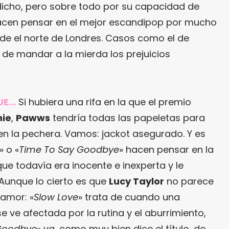
dicho, pero sobre todo por su capacidad de
cen pensar en el mejor escandipop por mucho
sde el norte de Londres. Casos como el de
de mandar a la mierda los prejuicios
UE…
Si hubiera una rifa en la que el premio
nie
,
Pawws
tendría todas las papeletas para
en la pechera. Vamos: jackot asegurado. Y es
» o «
Time To Say Goodbye
» hacen pensar en la
que todavía era inocente e inexperta y le
 Aunque lo cierto es que
Lucy Taylor
no parece
 amor: «
Slow Love
» trata de cuando una
e ve afectada por la rutina y el aburrimiento,
Goodbye
» va, como muy bien dice el título, de